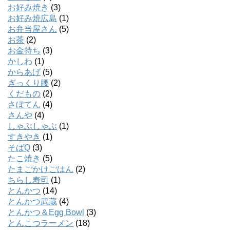
お好み焼き
(3)
お好み焼広島
(1)
お弁当屋さん
(5)
お茶
(2)
お金持ち
(3)
かしわ
(1)
からあげ
(5)
ぎっくり腰
(2)
くだもの
(2)
さぼてん
(4)
さんや
(4)
しゃぶしゃぶ
(1)
すきやき
(1)
そばQ
(3)
たこ焼き
(5)
たまごかけごはん
(2)
ちらし寿司
(1)
とんかつ
(14)
とんかつ武蔵
(4)
とんかつ＆Egg Bowl
(3)
とんこつラーメン
(18)