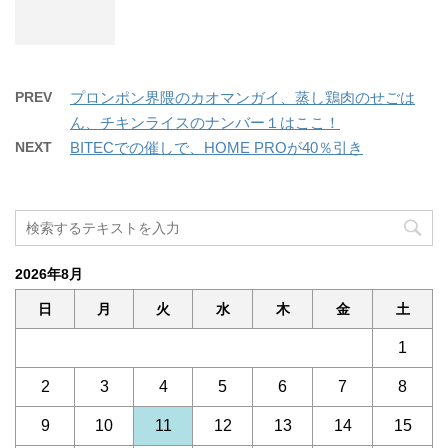
PREV
プロンポン界隈のカオマンガイ、蒸し鶏肉のせごは
ん、チキンライスのナンバー１はここ！
NEXT
BITECでの催しで、HOME PROが40％引き
2026年8月
日
月
火
水
木
金
土
1
2
3
4
5
6
7
8
9
10
11
12
13
14
15