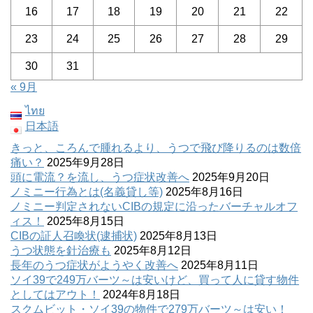
16
17
18
19
20
21
22
23
24
25
26
27
28
29
30
31
« 9月
ไทย
日本語
きっと、ころんで腫れるより、うつで飛び降りるのは数倍
痛い？
2025年9月28日
頭に電流？を流し、うつ症状改善へ
2025年9月20日
ノミニー行為とは(名義貸し等)
2025年8月16日
ノミニー判定されないCIBの規定に沿ったバーチャルオフ
ィス！
2025年8月15日
CIBの証人召喚状(逮捕状)
2025年8月13日
うつ状態を針治療も
2025年8月12日
長年のうつ症状がようやく改善へ
2025年8月11日
ソイ39で249万バーツ～は安いけど、買って人に貸す物件
としてはアウト！
2024年8月18日
スクムビット・ソイ39の物件で279万バーツ～は安い！