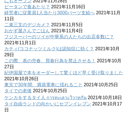
にもオープン
2021年11月28日
ピータンで食あたり？
2021年11月16日
経営者に従業員1人当たり3000バーツ支給へ
2021年11月
11日
二束三文のデジカメ？
2021年11月5日
おかず屋さんでごはん
2021年11月4日
フジスーパーのソイが中華系の人たちの出店多数に？
2021年11月1日
カティ(ココナッツミルク)は認知症に効く？
2021年10月
29日
この際、表の売春、買春行為を禁止させる！
2021年10月
27日
紀伊国屋で本をオーダーして驚くほど早く受け取りました
2021年10月26日
東京で30年間、満員電車に揺れること
2021年10月25日
タイでの老後
2021年10月25日
ケンカをするタイ人 การทะเลาะวิวาทกัน
2021年10月18日
タイ自由ランドの向かいにセブンイレブン
2021年10月17
日