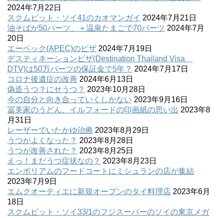
2024年7月22日
スクムビット・ソイ41のカオマンガイ
2024年7月21日
油そばが50バーツ、＋温泉たまごで70バーツ
2024年7月
20日
エーペック(APEC)のビザ
2024年7月19日
デスティネーションビザ(Destination Thailand Visa
DTV)は50万バーツの保証金で5年？
2024年7月17日
コロナ後遺症の改善
2024年6月13日
偽造うつ？にせうつ？
2023年10月28日
今の自分と向き合っていくしかない
2023年9月16日
冨美家のうどん、イルフォードの印画紙の思い出
2023年8
月31日
レーザーでいたかゆ治療
2023年8月29日
うつがよくなった？
2023年8月28日
うつが改善された？
2023年8月25日
えっ！まだうつ症状なの？
2023年8月23日
エンポリアムのフードコートにミシュランの店が集結
2023年7月9日
エムクオーティエに新規オープンのタイ料理店
2023年6月
18日
スクムビット・ソイ33/1のフジスーパーのソイの東京メガ