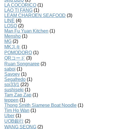
LA COCORICO
(1)
LAO TI FANG
(1)
LEAM CHAROEN SEAFOOD
(3)
LINE
(4)
LOSO
(2)
Man Fu Yuan Kitchen
(1)
Mensho
(1)
MG
(2)
MKスキ
(1)
POMODORO
(1)
QRコード
(3)
Ruan Songnaree
(2)
saboi
(1)
Savoey
(1)
Segafredo
(1)
soi33/1
(22)
sushiseki
(1)
Tam Zap Zap
(1)
teppen
(1)
Thong Smith Siamese Boat Noodle
(1)
Tim Ho Wan
(1)
Uber
(1)
UOB銀行
(2)
WANG SEONG
(2)