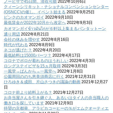
ノービザで45日間、滞在可能
2022年10月6日
クィーンシリキット・ナショナルコンベンションセンター
(QSNCC)の催し、イベント始まる
2022年9月25日
ピンクのカオマンガイ
2022年9月10日
最低賃金が2022年10月から改定へ
2022年9月3日
カオマンガイข้าวมันไก่が６軒以上集まるバンタットーン
通り周辺
2022年8月21日
会社の休みを増やす
2022年8月16日
時代が代わる
2022年8月9日
ネコが逃げた？
2022年4月20日
最低給料は15000バーツ？
2022年4月17日
コロナでポロが着れるのはうれしい
2022年4月3日
ロングステイビザを15ヵ月取得
2022年3月3日
一風堂→ばんから→一風堂へ
2022年1月8日
公園周回ののち恵美須商店に行く
2021年12月31日
ひろゆき＆成田、片山さつきの議論の動画
2021年12月27
日
コロナ前より給料上がる？
2021年12月27日
お弁当屋さんを引き継ぐ人、あるいはタイ人の弁当職人の
働き口を探しています
2021年12月9日
待望の京都発、アラビカコーヒーの％がエムクオーティエ