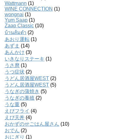
Wattmann
(1)
WINE CONNECTION
(1)
wongnai
(1)
Yum Saap
(1)
Zaap Classic
(10)
บ้านส้มตํา
(2)
あおり運転
(1)
あずま
(14)
あんかけ
(3)
いきなりステーキ
(1)
うさ麿
(1)
うつ症状
(2)
うどん居酒屋WEST
(2)
うどん居酒屋WEST
(5)
うなぎの蒲焼き
(5)
うなぎの養殖
(2)
うな重
(5)
えびフライ
(4)
えび天丼
(4)
おかずのせごはん屋さん
(10)
おでん
(2)
おにぎり
(1)