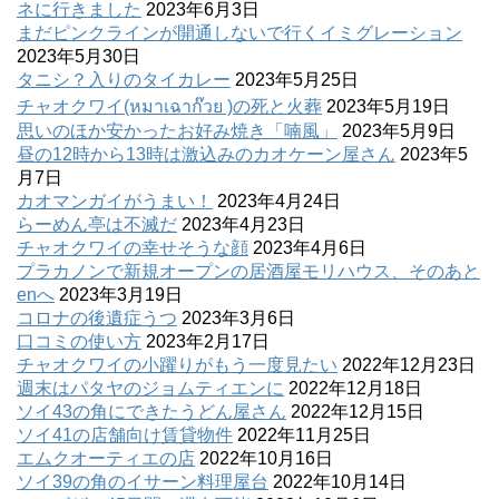
ネに行きました
2023年6月3日
まだピンクラインが開通しないで行くイミグレーション
2023年5月30日
タニシ？入りのタイカレー
2023年5月25日
チャオクワイ(หมาเฉาก๊วย )の死と火葬
2023年5月19日
思いのほか安かったお好み焼き「喃風」
2023年5月9日
昼の12時から13時は激込みのカオケーン屋さん
2023年5
月7日
カオマンガイがうまい！
2023年4月24日
らーめん亭は不滅だ
2023年4月23日
チャオクワイの幸せそうな顔
2023年4月6日
プラカノンで新規オープンの居酒屋モリハウス、そのあと
enへ
2023年3月19日
コロナの後遺症うつ
2023年3月6日
口コミの使い方
2023年2月17日
チャオクワイの小躍りがもう一度見たい
2022年12月23日
週末はパタヤのジョムティエンに
2022年12月18日
ソイ43の角にできたうどん屋さん
2022年12月15日
ソイ41の店舗向け賃貸物件
2022年11月25日
エムクオーティエの店
2022年10月16日
ソイ39の角のイサーン料理屋台
2022年10月14日