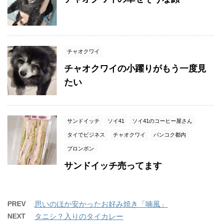
チャオクワイ
チャオクワイの小躍りがもう一度見
たい
サンドイッチ
ソイ41
ソイ41のコーヒー屋さん
タイでビジネス
チャオクワイ
バンコク都内
プロンポン
サンドイッチ売ってます
PREV
思いのほか安かったお好み焼き「喃風」
NEXT
タニシ？入りのタイカレー