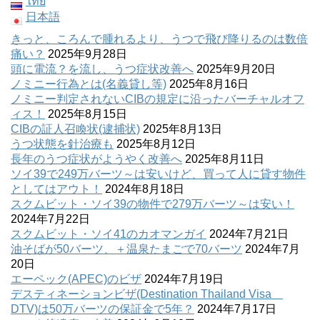
ไทย
日本語
きっと、ころんで腫れるより、うつで飛び降りるのは数倍
痛い？
2025年9月28日
頭に電流？を流し、うつ症状改善へ
2025年9月20日
ノミニー行為とは(名義貸し等)
2025年8月16日
ノミニー判定されないCIBの規定に沿ったバーチャルオフ
ィス！
2025年8月15日
CIBの証人召喚状(逮捕状)
2025年8月13日
うつ状態を針治療も
2025年8月12日
長年のうつ症状がようやく改善へ
2025年8月11日
ソイ39で249万バーツ～は安いけど、買って人に貸す物件
としてはアウト！
2024年8月18日
スクムビット・ソイ39の物件で279万バーツ～は安い！
2024年7月22日
スクムビット・ソイ41のカオマンガイ
2024年7月21日
油そばが50バーツ、＋温泉たまごで70バーツ
2024年7月
20日
エーペック(APEC)のビザ
2024年7月19日
デスティネーションビザ(Destination Thailand Visa
DTV)は50万バーツの保証金で5年？
2024年7月17日