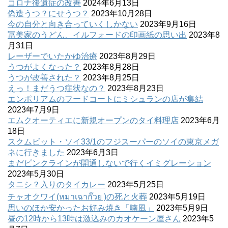
コロナ後遺症の改善
2024年6月13日
偽造うつ？にせうつ？
2023年10月28日
今の自分と向き合っていくしかない
2023年9月16日
冨美家のうどん、イルフォードの印画紙の思い出
2023年8
月31日
レーザーでいたかゆ治療
2023年8月29日
うつがよくなった？
2023年8月28日
うつが改善された？
2023年8月25日
えっ！まだうつ症状なの？
2023年8月23日
エンポリアムのフードコートにミシュランの店が集結
2023年7月9日
エムクオーティエに新規オープンのタイ料理店
2023年6月
18日
スクムビット・ソイ33/1のフジスーパーのソイの東京メガ
ネに行きました
2023年6月3日
まだピンクラインが開通しないで行くイミグレーション
2023年5月30日
タニシ？入りのタイカレー
2023年5月25日
チャオクワイ(หมาเฉาก๊วย )の死と火葬
2023年5月19日
思いのほか安かったお好み焼き「喃風」
2023年5月9日
昼の12時から13時は激込みのカオケーン屋さん
2023年5