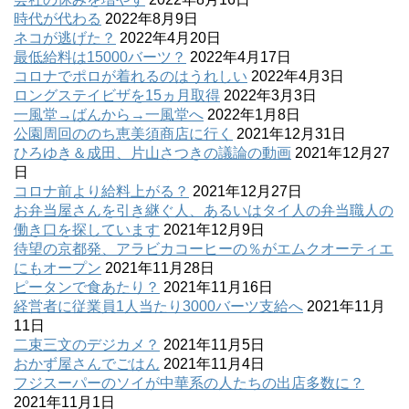
時代が代わる
2022年8月9日
ネコが逃げた？
2022年4月20日
最低給料は15000バーツ？
2022年4月17日
コロナでポロが着れるのはうれしい
2022年4月3日
ロングステイビザを15ヵ月取得
2022年3月3日
一風堂→ばんから→一風堂へ
2022年1月8日
公園周回ののち恵美須商店に行く
2021年12月31日
ひろゆき＆成田、片山さつきの議論の動画
2021年12月27
日
コロナ前より給料上がる？
2021年12月27日
お弁当屋さんを引き継ぐ人、あるいはタイ人の弁当職人の
働き口を探しています
2021年12月9日
待望の京都発、アラビカコーヒーの％がエムクオーティエ
にもオープン
2021年11月28日
ピータンで食あたり？
2021年11月16日
経営者に従業員1人当たり3000バーツ支給へ
2021年11月
11日
二束三文のデジカメ？
2021年11月5日
おかず屋さんでごはん
2021年11月4日
フジスーパーのソイが中華系の人たちの出店多数に？
2021年11月1日