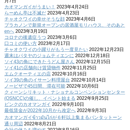
月7日
カオマンガイがうまい！
2023年4月24日
らーめん亭は不滅だ
2023年4月23日
チャオクワイの幸せそうな顔
2023年4月6日
プラカノンで新規オープンの居酒屋モリハウス、そのあと
enへ
2023年3月19日
コロナの後遺症うつ
2023年3月6日
口コミの使い方
2023年2月17日
チャオクワイの小躍りがもう一度見たい
2022年12月23日
週末はパタヤのジョムティエンに
2022年12月18日
ソイ43の角にできたうどん屋さん
2022年12月15日
ソイ41の店舗向け賃貸物件
2022年11月25日
エムクオーティエの店
2022年10月16日
ソイ39の角のイサーン料理屋台
2022年10月14日
ノービザで45日間、滞在可能
2022年10月6日
クィーンシリキット・ナショナルコンベンションセンター
(QSNCC)の催し、イベント始まる
2022年9月25日
ピンクのカオマンガイ
2022年9月10日
最低賃金が2022年10月から改定へ
2022年9月3日
カオマンガイข้าวมันไก่が６軒以上集まるバンタットーン
通り周辺
2022年8月21日
会社の休みを増やす
2022年8月16日