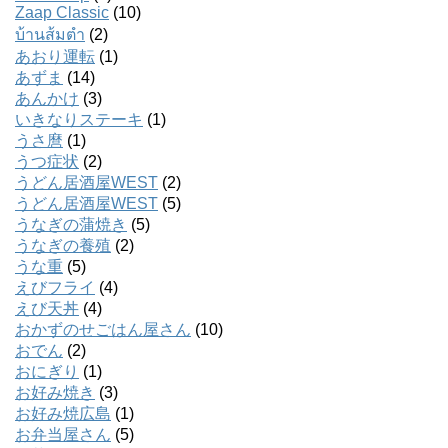
Zaap Classic
(10)
บ้านส้มตํา
(2)
あおり運転
(1)
あずま
(14)
あんかけ
(3)
いきなりステーキ
(1)
うさ麿
(1)
うつ症状
(2)
うどん居酒屋WEST
(2)
うどん居酒屋WEST
(5)
うなぎの蒲焼き
(5)
うなぎの養殖
(2)
うな重
(5)
えびフライ
(4)
えび天丼
(4)
おかずのせごはん屋さん
(10)
おでん
(2)
おにぎり
(1)
お好み焼き
(3)
お好み焼広島
(1)
お弁当屋さん
(5)