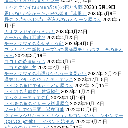
タニシ？入りのタイカレー
2023年5月25日
チャオクワイ(หมาเฉาก๊วย )の死と火葬
2023年5月19日
思いのほか安かったお好み焼き「喃風」
2023年5月9日
昼の12時から13時は激込みのカオケーン屋さん
2023年5
月7日
カオマンガイがうまい！
2023年4月24日
らーめん亭は不滅だ
2023年4月23日
チャオクワイの幸せそうな顔
2023年4月6日
プラカノンで新規オープンの居酒屋モリハウス、そのあと
enへ
2023年3月19日
コロナの後遺症うつ
2023年3月6日
口コミの使い方
2023年2月17日
チャオクワイの小躍りがもう一度見たい
2022年12月23日
週末はパタヤのジョムティエンに
2022年12月18日
ソイ43の角にできたうどん屋さん
2022年12月15日
ソイ41の店舗向け賃貸物件
2022年11月25日
エムクオーティエの店
2022年10月16日
ソイ39の角のイサーン料理屋台
2022年10月14日
ノービザで45日間、滞在可能
2022年10月6日
クィーンシリキット・ナショナルコンベンションセンター
(QSNCC)の催し、イベント始まる
2022年9月25日
ピンクのカオマンガイ
2022年9月10日