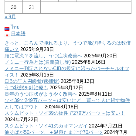
30
31
« 9月
ไทย
日本語
きっと、ころんで腫れるより、うつで飛び降りるのは数倍
痛い？
2025年9月28日
頭に電流？を流し、うつ症状改善へ
2025年9月20日
ノミニー行為とは(名義貸し等)
2025年8月16日
ノミニー判定されないCIBの規定に沿ったバーチャルオフ
ィス！
2025年8月15日
CIBの証人召喚状(逮捕状)
2025年8月13日
うつ状態を針治療も
2025年8月12日
長年のうつ症状がようやく改善へ
2025年8月11日
ソイ39で249万バーツ～は安いけど、買って人に貸す物件
としてはアウト！
2024年8月18日
スクムビット・ソイ39の物件で279万バーツ～は安い！
2024年7月22日
スクムビット・ソイ41のカオマンガイ
2024年7月21日
油そばが50バーツ、＋温泉たまごで70バーツ
2024年7月