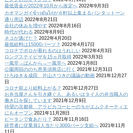
最低賃金が2022年10月から改定へ
2022年9月3日
カオマンガイข้าวมันไก่が６軒以上集まるバンタットーン
通り周辺
2022年8月21日
会社の休みを増やす
2022年8月16日
時代が代わる
2022年8月9日
ネコが逃げた？
2022年4月20日
最低給料は15000バーツ？
2022年4月17日
コロナでポロが着れるのはうれしい
2022年4月3日
ロングステイビザを15ヵ月取得
2022年3月3日
一風堂→ばんから→一風堂へ
2022年1月8日
公園周回ののち恵美須商店に行く
2021年12月31日
ひろゆき＆成田、片山さつきの議論の動画
2021年12月27
日
コロナ前より給料上がる？
2021年12月27日
お弁当屋さんを引き継ぐ人、あるいはタイ人の弁当職人の
働き口を探しています
2021年12月9日
待望の京都発、アラビカコーヒーの％がエムクオーティエ
にもオープン
2021年11月28日
ピータンで食あたり？
2021年11月16日
経営者に従業員1人当たり3000バーツ支給へ
2021年11月
11日