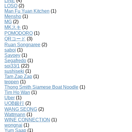
LINE
(4)
LOSO
(2)
Man Fu Yuan Kitchen
(1)
Mensho
(1)
MG
(2)
MKスキ
(1)
POMODORO
(1)
QRコード
(3)
Ruan Songnaree
(2)
saboi
(1)
Savoey
(1)
Segafredo
(1)
soi33/1
(22)
sushiseki
(1)
Tam Zap Zap
(1)
teppen
(1)
Thong Smith Siamese Boat Noodle
(1)
Tim Ho Wan
(1)
Uber
(1)
UOB銀行
(2)
WANG SEONG
(2)
Wattmann
(1)
WINE CONNECTION
(1)
wongnai
(1)
Yum Saap
(1)