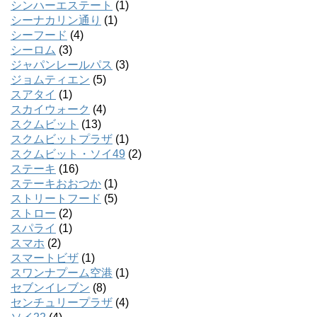
シンハーエステート
(1)
シーナカリン通り
(1)
シーフード
(4)
シーロム
(3)
ジャパンレールパス
(3)
ジョムティエン
(5)
スアタイ
(1)
スカイウォーク
(4)
スクムビット
(13)
スクムビットプラザ
(1)
スクムビット・ソイ49
(2)
ステーキ
(16)
ステーキおおつか
(1)
ストリートフード
(5)
ストロー
(2)
スパライ
(1)
スマホ
(2)
スマートビザ
(1)
スワンナプーム空港
(1)
セブンイレブン
(8)
センチュリープラザ
(4)