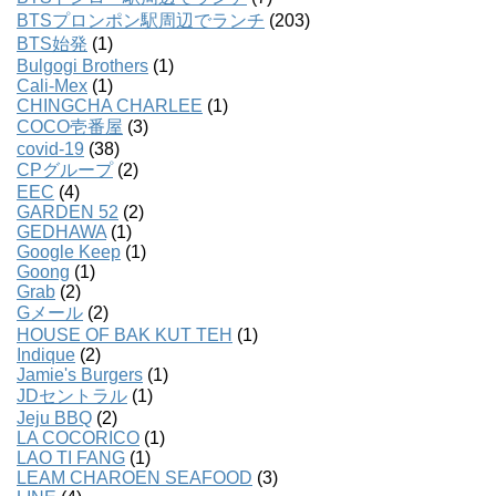
BTSプロンポン駅周辺でランチ
(203)
BTS始発
(1)
Bulgogi Brothers
(1)
Cali-Mex
(1)
CHINGCHA CHARLEE
(1)
COCO壱番屋
(3)
covid-19
(38)
CPグループ
(2)
EEC
(4)
GARDEN 52
(2)
GEDHAWA
(1)
Google Keep
(1)
Goong
(1)
Grab
(2)
Gメール
(2)
HOUSE OF BAK KUT TEH
(1)
Indique
(2)
Jamie's Burgers
(1)
JDセントラル
(1)
Jeju BBQ
(2)
LA COCORICO
(1)
LAO TI FANG
(1)
LEAM CHAROEN SEAFOOD
(3)