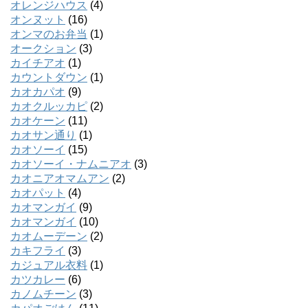
オレンジハウス
(4)
オンヌット
(16)
オンマのお弁当
(1)
オークション
(3)
カイチアオ
(1)
カウントダウン
(1)
カオカパオ
(9)
カオクルッカピ
(2)
カオケーン
(11)
カオサン通り
(1)
カオソーイ
(15)
カオソーイ・ナムニアオ
(3)
カオニアオマムアン
(2)
カオパット
(4)
カオマンガイ
(9)
カオマンガイ
(10)
カオムーデーン
(2)
カキフライ
(3)
カジュアル衣料
(1)
カツカレー
(6)
カノムチーン
(3)