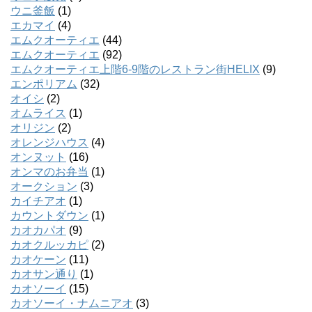
ウニ釜飯
(1)
エカマイ
(4)
エムクオーティエ
(44)
エムクオーティエ
(92)
エムクオーティエ上階6-9階のレストラン街HELIX
(9)
エンポリアム
(32)
オイシ
(2)
オムライス
(1)
オリジン
(2)
オレンジハウス
(4)
オンヌット
(16)
オンマのお弁当
(1)
オークション
(3)
カイチアオ
(1)
カウントダウン
(1)
カオカパオ
(9)
カオクルッカピ
(2)
カオケーン
(11)
カオサン通り
(1)
カオソーイ
(15)
カオソーイ・ナムニアオ
(3)