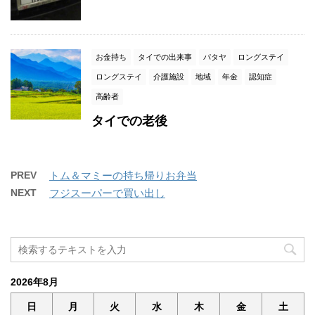
お金持ち
タイでの出来事
パタヤ
ロングステイ
ロングステイ
介護施設
地域
年金
認知症
高齢者
タイでの老後
PREV
トム＆マミーの持ち帰りお弁当
NEXT
フジスーパーで買い出し
2026年8月
日
月
火
水
木
金
土