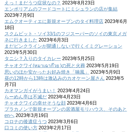
えっ！まだうつ症状なの？
2023年8月23日
エンポリアムのフードコートにミシュランの店が集結
2023年7月9日
エムクオーティエに新規オープンのタイ料理店
2023年6月
18日
スクムビット・ソイ33/1のフジスーパーのソイの東京メガ
ネに行きました
2023年6月3日
まだピンクラインが開通しないで行くイミグレーション
2023年5月30日
タニシ？入りのタイカレー
2023年5月25日
チャオクワイ(หมาเฉาก๊วย )の死と火葬
2023年5月19日
思いのほか安かったお好み焼き「喃風」
2023年5月9日
昼の12時から13時は激込みのカオケーン屋さん
2023年5
月7日
カオマンガイがうまい！
2023年4月24日
らーめん亭は不滅だ
2023年4月23日
チャオクワイの幸せそうな顔
2023年4月6日
プラカノンで新規オープンの居酒屋モリハウス、そのあと
enへ
2023年3月19日
コロナの後遺症うつ
2023年3月6日
口コミの使い方
2023年2月17日