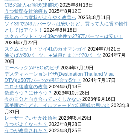
CIBの証人召喚状(逮捕状)
2025年8月13日
うつ状態を針治療も
2025年8月12日
長年のうつ症状がようやく改善へ
2025年8月11日
ソイ39で249万バーツ～は安いけど、買って人に貸す物件
としてはアウト！
2024年8月18日
スクムビット・ソイ39の物件で279万バーツ～は安い！
2024年7月22日
スクムビット・ソイ41のカオマンガイ
2024年7月21日
油そばが50バーツ、＋温泉たまごで70バーツ
2024年7月
20日
エーペック(APEC)のビザ
2024年7月19日
デスティネーションビザ(Destination Thailand Visa
DTV)は50万バーツの保証金で5年？
2024年7月17日
コロナ後遺症の改善
2024年6月13日
偽造うつ？にせうつ？
2023年10月28日
今の自分と向き合っていくしかない
2023年9月16日
冨美家のうどん、イルフォードの印画紙の思い出
2023年8
月31日
レーザーでいたかゆ治療
2023年8月29日
うつがよくなった？
2023年8月28日
うつが改善された？
2023年8月25日