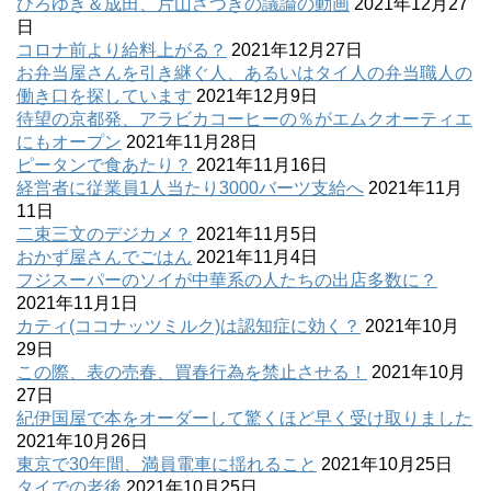
ひろゆき＆成田、片山さつきの議論の動画
2021年12月27
日
コロナ前より給料上がる？
2021年12月27日
お弁当屋さんを引き継ぐ人、あるいはタイ人の弁当職人の
働き口を探しています
2021年12月9日
待望の京都発、アラビカコーヒーの％がエムクオーティエ
にもオープン
2021年11月28日
ピータンで食あたり？
2021年11月16日
経営者に従業員1人当たり3000バーツ支給へ
2021年11月
11日
二束三文のデジカメ？
2021年11月5日
おかず屋さんでごはん
2021年11月4日
フジスーパーのソイが中華系の人たちの出店多数に？
2021年11月1日
カティ(ココナッツミルク)は認知症に効く？
2021年10月
29日
この際、表の売春、買春行為を禁止させる！
2021年10月
27日
紀伊国屋で本をオーダーして驚くほど早く受け取りました
2021年10月26日
東京で30年間、満員電車に揺れること
2021年10月25日
タイでの老後
2021年10月25日