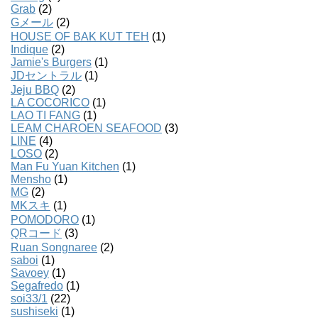
Grab
(2)
Gメール
(2)
HOUSE OF BAK KUT TEH
(1)
Indique
(2)
Jamie's Burgers
(1)
JDセントラル
(1)
Jeju BBQ
(2)
LA COCORICO
(1)
LAO TI FANG
(1)
LEAM CHAROEN SEAFOOD
(3)
LINE
(4)
LOSO
(2)
Man Fu Yuan Kitchen
(1)
Mensho
(1)
MG
(2)
MKスキ
(1)
POMODORO
(1)
QRコード
(3)
Ruan Songnaree
(2)
saboi
(1)
Savoey
(1)
Segafredo
(1)
soi33/1
(22)
sushiseki
(1)