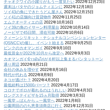
チャオクワイの小躍りがもう一度見たい
2022年12月23日
週末はパタヤのジョムティエンに
2022年12月18日
ソイ43の角にできたうどん屋さん
2022年12月15日
ソイ41の店舗向け賃貸物件
2022年11月25日
エムクオーティエの店
2022年10月16日
ソイ39の角のイサーン料理屋台
2022年10月14日
ノービザで45日間、滞在可能
2022年10月6日
クィーンシリキット・ナショナルコンベンションセンター
(QSNCC)の催し、イベント始まる
2022年9月25日
ピンクのカオマンガイ
2022年9月10日
最低賃金が2022年10月から改定へ
2022年9月3日
カオマンガイข้าวมันไก่が６軒以上集まるバンタットーン
通り周辺
2022年8月21日
会社の休みを増やす
2022年8月16日
時代が代わる
2022年8月9日
ネコが逃げた？
2022年4月20日
最低給料は15000バーツ？
2022年4月17日
コロナでポロが着れるのはうれしい
2022年4月3日
ロングステイビザを15ヵ月取得
2022年3月3日
一風堂→ばんから→一風堂へ
2022年1月8日
公園周回ののち恵美須商店に行く
2021年12月31日