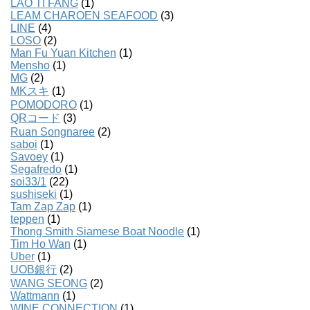
LAO TI FANG
(1)
LEAM CHAROEN SEAFOOD
(3)
LINE
(4)
LOSO
(2)
Man Fu Yuan Kitchen
(1)
Mensho
(1)
MG
(2)
MKスキ
(1)
POMODORO
(1)
QRコード
(3)
Ruan Songnaree
(2)
saboi
(1)
Savoey
(1)
Segafredo
(1)
soi33/1
(22)
sushiseki
(1)
Tam Zap Zap
(1)
teppen
(1)
Thong Smith Siamese Boat Noodle
(1)
Tim Ho Wan
(1)
Uber
(1)
UOB銀行
(2)
WANG SEONG
(2)
Wattmann
(1)
WINE CONNECTION
(1)