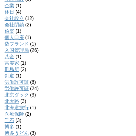
企業
(1)
休日
(4)
会社設立
(12)
会社閉鎖
(2)
伯楽
(1)
個人口座
(1)
偽ブランド
(1)
入国管理局
(26)
八金
(1)
冨美家
(1)
刑務所
(2)
剣道
(1)
労働許可証
(8)
労働許可証
(24)
北京ダック
(3)
北大路
(3)
北海道旅行
(1)
医療保険
(2)
千石
(3)
博多
(1)
博多うどん
(3)