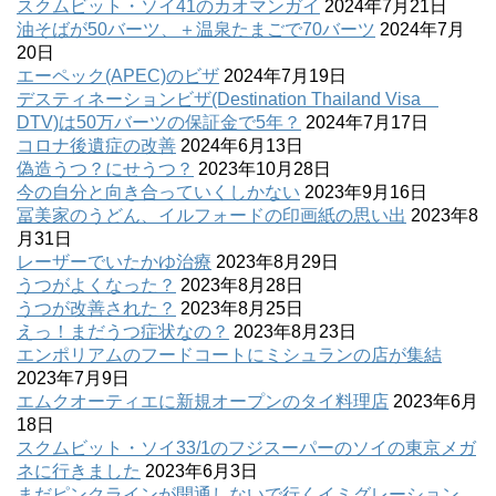
スクムビット・ソイ41のカオマンガイ
2024年7月21日
油そばが50バーツ、＋温泉たまごで70バーツ
2024年7月
20日
エーペック(APEC)のビザ
2024年7月19日
デスティネーションビザ(Destination Thailand Visa
DTV)は50万バーツの保証金で5年？
2024年7月17日
コロナ後遺症の改善
2024年6月13日
偽造うつ？にせうつ？
2023年10月28日
今の自分と向き合っていくしかない
2023年9月16日
冨美家のうどん、イルフォードの印画紙の思い出
2023年8
月31日
レーザーでいたかゆ治療
2023年8月29日
うつがよくなった？
2023年8月28日
うつが改善された？
2023年8月25日
えっ！まだうつ症状なの？
2023年8月23日
エンポリアムのフードコートにミシュランの店が集結
2023年7月9日
エムクオーティエに新規オープンのタイ料理店
2023年6月
18日
スクムビット・ソイ33/1のフジスーパーのソイの東京メガ
ネに行きました
2023年6月3日
まだピンクラインが開通しないで行くイミグレーション