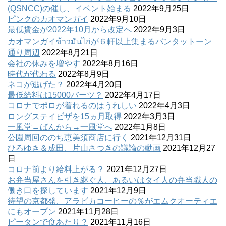
(QSNCC)の催し、イベント始まる
2022年9月25日
ピンクのカオマンガイ
2022年9月10日
最低賃金が2022年10月から改定へ
2022年9月3日
カオマンガイข้าวมันไก่が６軒以上集まるバンタットーン
通り周辺
2022年8月21日
会社の休みを増やす
2022年8月16日
時代が代わる
2022年8月9日
ネコが逃げた？
2022年4月20日
最低給料は15000バーツ？
2022年4月17日
コロナでポロが着れるのはうれしい
2022年4月3日
ロングステイビザを15ヵ月取得
2022年3月3日
一風堂→ばんから→一風堂へ
2022年1月8日
公園周回ののち恵美須商店に行く
2021年12月31日
ひろゆき＆成田、片山さつきの議論の動画
2021年12月27
日
コロナ前より給料上がる？
2021年12月27日
お弁当屋さんを引き継ぐ人、あるいはタイ人の弁当職人の
働き口を探しています
2021年12月9日
待望の京都発、アラビカコーヒーの％がエムクオーティエ
にもオープン
2021年11月28日
ピータンで食あたり？
2021年11月16日