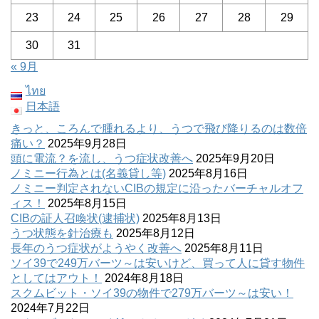
23
24
25
26
27
28
29
30
31
« 9月
ไทย
日本語
きっと、ころんで腫れるより、うつで飛び降りるのは数倍
痛い？
2025年9月28日
頭に電流？を流し、うつ症状改善へ
2025年9月20日
ノミニー行為とは(名義貸し等)
2025年8月16日
ノミニー判定されないCIBの規定に沿ったバーチャルオフ
ィス！
2025年8月15日
CIBの証人召喚状(逮捕状)
2025年8月13日
うつ状態を針治療も
2025年8月12日
長年のうつ症状がようやく改善へ
2025年8月11日
ソイ39で249万バーツ～は安いけど、買って人に貸す物件
としてはアウト！
2024年8月18日
スクムビット・ソイ39の物件で279万バーツ～は安い！
2024年7月22日