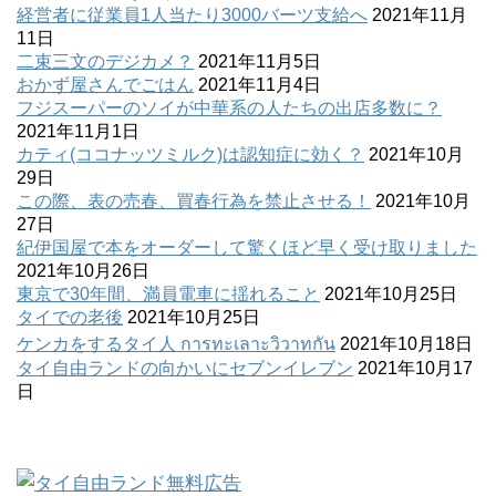
経営者に従業員1人当たり3000バーツ支給へ
2021年11月
11日
二束三文のデジカメ？
2021年11月5日
おかず屋さんでごはん
2021年11月4日
フジスーパーのソイが中華系の人たちの出店多数に？
2021年11月1日
カティ(ココナッツミルク)は認知症に効く？
2021年10月
29日
この際、表の売春、買春行為を禁止させる！
2021年10月
27日
紀伊国屋で本をオーダーして驚くほど早く受け取りました
2021年10月26日
東京で30年間、満員電車に揺れること
2021年10月25日
タイでの老後
2021年10月25日
ケンカをするタイ人 การทะเลาะวิวาทกัน
2021年10月18日
タイ自由ランドの向かいにセブンイレブン
2021年10月17
日