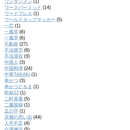
ワンタンメン
(1)
ワークパーミット
(14)
ワードプレス
(1)
ワールドカップサッカー
(5)
一芯
(1)
一風堂
(6)
一風堂
(6)
不動産
(27)
不法就労
(6)
不法滞在
(3)
中国人
(3)
中国料理
(24)
中華TAKAKI
(1)
串かつ
(3)
串かつだるま
(1)
乾杯22
(1)
二軒茶屋
(5)
二重国籍
(1)
五の字
(1)
京都の思い出
(44)
人手不足
(4)
介護施設
(5)