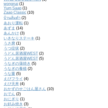
wongnai
(1)
Yum Saap
(1)
Zaap Classic
(10)
บ้านส้มตํา
(2)
あおり運転
(1)
あずま
(14)
あんかけ
(3)
いきなりステーキ
(1)
うさ麿
(1)
うつ症状
(2)
うどん居酒屋WEST
(2)
うどん居酒屋WEST
(5)
うなぎの蒲焼き
(5)
うなぎの養殖
(2)
うな重
(5)
えびフライ
(4)
えび天丼
(4)
おかずのせごはん屋さん
(10)
おでん
(2)
おにぎり
(1)
お好み焼き
(3)