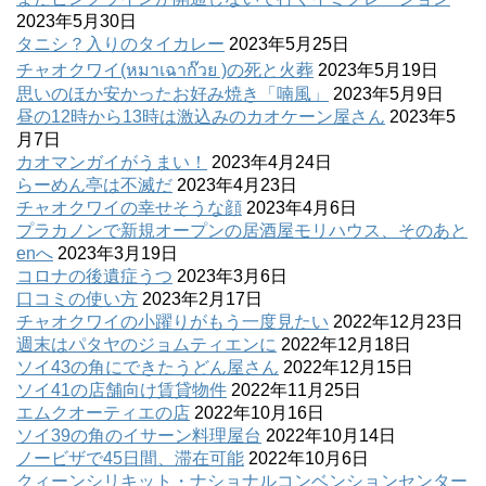
2023年5月30日
タニシ？入りのタイカレー
2023年5月25日
チャオクワイ(หมาเฉาก๊วย )の死と火葬
2023年5月19日
思いのほか安かったお好み焼き「喃風」
2023年5月9日
昼の12時から13時は激込みのカオケーン屋さん
2023年5
月7日
カオマンガイがうまい！
2023年4月24日
らーめん亭は不滅だ
2023年4月23日
チャオクワイの幸せそうな顔
2023年4月6日
プラカノンで新規オープンの居酒屋モリハウス、そのあと
enへ
2023年3月19日
コロナの後遺症うつ
2023年3月6日
口コミの使い方
2023年2月17日
チャオクワイの小躍りがもう一度見たい
2022年12月23日
週末はパタヤのジョムティエンに
2022年12月18日
ソイ43の角にできたうどん屋さん
2022年12月15日
ソイ41の店舗向け賃貸物件
2022年11月25日
エムクオーティエの店
2022年10月16日
ソイ39の角のイサーン料理屋台
2022年10月14日
ノービザで45日間、滞在可能
2022年10月6日
クィーンシリキット・ナショナルコンベンションセンター