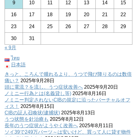
9
10
11
12
13
14
15
16
17
18
19
20
21
22
23
24
25
26
27
28
29
30
31
« 9月
ไทย
日本語
きっと、ころんで腫れるより、うつで飛び降りるのは数倍
痛い？
2025年9月28日
頭に電流？を流し、うつ症状改善へ
2025年9月20日
ノミニー行為とは(名義貸し等)
2025年8月16日
ノミニー判定されないCIBの規定に沿ったバーチャルオフ
ィス！
2025年8月15日
CIBの証人召喚状(逮捕状)
2025年8月13日
うつ状態を針治療も
2025年8月12日
長年のうつ症状がようやく改善へ
2025年8月11日
ソイ39で249万バーツ～は安いけど、買って人に貸す物件