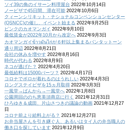
ソイ39の角のイサーン料理屋台
2022年10月14日
ノービザで45日間、滞在可能
2022年10月6日
クィーンシリキット・ナショナルコンベンションセンター
(QSNCC)の催し、イベント始まる
2022年9月25日
ピンクのカオマンガイ
2022年9月10日
最低賃金が2022年10月から改定へ
2022年9月3日
カオマンガイข้าวมันไก่が６軒以上集まるバンタットーン
通り周辺
2022年8月21日
会社の休みを増やす
2022年8月16日
時代が代わる
2022年8月9日
ネコが逃げた？
2022年4月20日
最低給料は15000バーツ？
2022年4月17日
コロナでポロが着れるのはうれしい
2022年4月3日
ロングステイビザを15ヵ月取得
2022年3月3日
一風堂→ばんから→一風堂へ
2022年1月8日
公園周回ののち恵美須商店に行く
2021年12月31日
ひろゆき＆成田、片山さつきの議論の動画
2021年12月27
日
コロナ前より給料上がる？
2021年12月27日
お弁当屋さんを引き継ぐ人、あるいはタイ人の弁当職人の
働き口を探しています
2021年12月9日