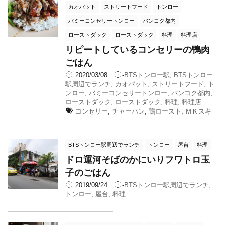
カオパット
ストリートフード
トンロー
バミーコンセリートンロー
バンコク都内
ローストダック
ローストダック
料理
料理店
リピートしているコンセリーの鴨肉
ごはん
2020/03/08
-
BTSトンロー駅
,
BTSトンロー
駅周辺でランチ
,
カオパット
,
ストリートフード
,
ト
ンロー
,
バミーコンセリートンロー
,
バンコク都内
,
ローストダック
,
ローストダック
,
料理
,
料理店
コンセリー
,
チャーハン
,
鴨ロースト
,
ＭＫスキ
BTSトンロー駅周辺でランチ
トンロー
屋台
料理
ドロ運河そばのかにいりフワトロ玉
子のごはん
2019/09/24
-
BTSトンロー駅周辺でランチ
,
トンロー
,
屋台
,
料理