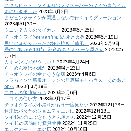
スクムビット・ソイ33/1のフジスーパーのソイの東京メガ
ネに行きました
2023年6月3日
まだピンクラインが開通しないで行くイミグレーション
2023年5月30日
タニシ？入りのタイカレー
2023年5月25日
チャオクワイ(หมาเฉาก๊วย )の死と火葬
2023年5月19日
思いのほか安かったお好み焼き「喃風」
2023年5月9日
昼の12時から13時は激込みのカオケーン屋さん
2023年5
月7日
カオマンガイがうまい！
2023年4月24日
らーめん亭は不滅だ
2023年4月23日
チャオクワイの幸せそうな顔
2023年4月6日
プラカノンで新規オープンの居酒屋モリハウス、そのあと
enへ
2023年3月19日
コロナの後遺症うつ
2023年3月6日
口コミの使い方
2023年2月17日
チャオクワイの小躍りがもう一度見たい
2022年12月23日
週末はパタヤのジョムティエンに
2022年12月18日
ソイ43の角にできたうどん屋さん
2022年12月15日
ソイ41の店舗向け賃貸物件
2022年11月25日
エムクオーティエの店
2022年10月16日