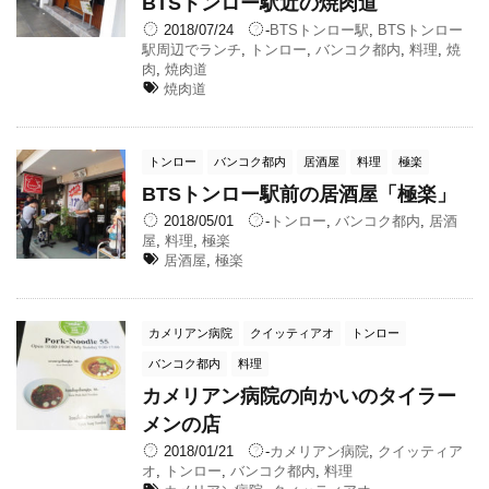
BTSトンロー駅近の焼肉道
2018/07/24
-
BTSトンロー駅
,
BTSトンロー
駅周辺でランチ
,
トンロー
,
バンコク都内
,
料理
,
焼
肉
,
焼肉道
焼肉道
トンロー
バンコク都内
居酒屋
料理
極楽
BTSトンロー駅前の居酒屋「極楽」
2018/05/01
-
トンロー
,
バンコク都内
,
居酒
屋
,
料理
,
極楽
居酒屋
,
極楽
カメリアン病院
クイッティアオ
トンロー
バンコク都内
料理
カメリアン病院の向かいのタイラー
メンの店
2018/01/21
-
カメリアン病院
,
クイッティア
オ
,
トンロー
,
バンコク都内
,
料理