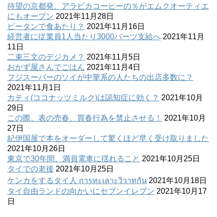
待望の京都発、アラビカコーヒーの％がエムクオーティエ
にもオープン
2021年11月28日
ピータンで食あたり？
2021年11月16日
経営者に従業員1人当たり3000バーツ支給へ
2021年11月
11日
二束三文のデジカメ？
2021年11月5日
おかず屋さんでごはん
2021年11月4日
フジスーパーのソイが中華系の人たちの出店多数に？
2021年11月1日
カティ(ココナッツミルク)は認知症に効く？
2021年10月
29日
この際、表の売春、買春行為を禁止させる！
2021年10月
27日
紀伊国屋で本をオーダーして驚くほど早く受け取りました
2021年10月26日
東京で30年間、満員電車に揺れること
2021年10月25日
タイでの老後
2021年10月25日
ケンカをするタイ人 การทะเลาะวิวาทกัน
2021年10月18日
タイ自由ランドの向かいにセブンイレブン
2021年10月17
日