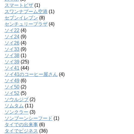
スマートビザ
(1)
スワンナプーム空港
(1)
セブンイレブン
(8)
センチュリープラザ
(4)
ソイ22
(4)
ソイ24
(9)
ソイ26
(4)
ソイ33
(9)
ソイ38
(1)
ソイ39
(25)
ソイ41
(44)
ソイ41のコーヒー屋さん
(4)
ソイ49
(6)
ソイ50
(2)
ソイ52
(5)
ソウルジブ
(2)
ソムタム
(11)
ソンクラー
(3)
ソンブーンシーフード
(1)
タイでの出来事
(6)
タイでビジネス
(36)