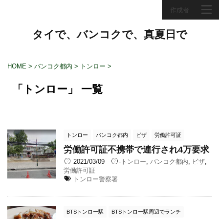
作成者
タイで、バンコクで、真夏日で
HOME
>
バンコク都内
>
トンロー
>
「トンロー」 一覧
トンロー
バンコク都内
ビザ
労働許可証
労働許可証不携帯で連行され4万要求
2021/03/09
-
トンロー
,
バンコク都内
,
ビザ
,
労働許可証
トンロー警察署
BTSトンロー駅
BTSトンロー駅周辺でランチ