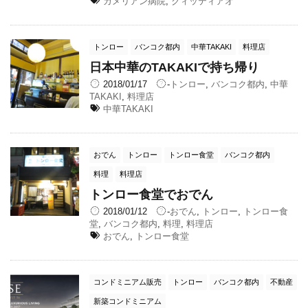
カメリアン病院
,
クィッティアオ
トンロー
バンコク都内
中華TAKAKI
料理店
日本中華のTAKAKIで持ち帰り
2018/01/17
-
トンロー
,
バンコク都内
,
中華
TAKAKI
,
料理店
中華TAKAKI
おでん
トンロー
トンロー食堂
バンコク都内
料理
料理店
トンロー食堂でおでん
2018/01/12
-
おでん
,
トンロー
,
トンロー食
堂
,
バンコク都内
,
料理
,
料理店
おでん
,
トンロー食堂
コンドミニアム販売
トンロー
バンコク都内
不動産
新築コンドミニアム