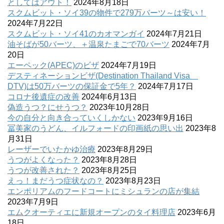
としてはアウト！
2024年8月18日
スクムビット・ソイ39の物件で279万バーツ～は安い！
2024年7月22日
スクムビット・ソイ41のカオマンガイ
2024年7月21日
油そばが50バーツ、＋温泉たまごで70バーツ
2024年7月
20日
エーペック(APEC)のビザ
2024年7月19日
デスティネーションビザ(Destination Thailand Visa
DTV)は50万バーツの保証金で5年？
2024年7月17日
コロナ後遺症の改善
2024年6月13日
偽造うつ？にせうつ？
2023年10月28日
今の自分と向き合っていくしかない
2023年9月16日
冨美家のうどん、イルフォードの印画紙の思い出
2023年8
月31日
レーザーでいたかゆ治療
2023年8月29日
うつがよくなった？
2023年8月28日
うつが改善された？
2023年8月25日
えっ！まだうつ症状なの？
2023年8月23日
エンポリアムのフードコートにミシュランの店が集結
2023年7月9日
エムクオーティエに新規オープンのタイ料理店
2023年6月
18日