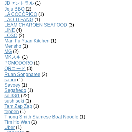
JDセントラル
(1)
Jeju BBQ
(2)
LA COCORICO
(1)
LAO TI FANG
(1)
LEAM CHAROEN SEAFOOD
(3)
LINE
(4)
LOSO
(2)
Man Fu Yuan Kitchen
(1)
Mensho
(1)
MG
(2)
MKスキ
(1)
POMODORO
(1)
QRコード
(3)
Ruan Songnaree
(2)
saboi
(1)
Savoey
(1)
Segafredo
(1)
soi33/1
(22)
sushiseki
(1)
Tam Zap Zap
(1)
teppen
(1)
Thong Smith Siamese Boat Noodle
(1)
Tim Ho Wan
(1)
Uber
(1)