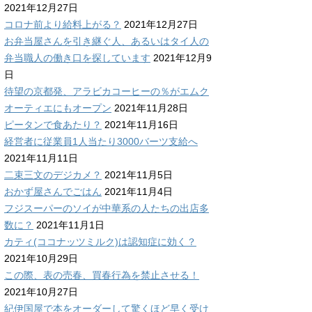
2021年12月27日
コロナ前より給料上がる？
2021年12月27日
お弁当屋さんを引き継ぐ人、あるいはタイ人の
弁当職人の働き口を探しています
2021年12月9
日
待望の京都発、アラビカコーヒーの％がエムク
オーティエにもオープン
2021年11月28日
ピータンで食あたり？
2021年11月16日
経営者に従業員1人当たり3000バーツ支給へ
2021年11月11日
二束三文のデジカメ？
2021年11月5日
おかず屋さんでごはん
2021年11月4日
フジスーパーのソイが中華系の人たちの出店多
数に？
2021年11月1日
カティ(ココナッツミルク)は認知症に効く？
2021年10月29日
この際、表の売春、買春行為を禁止させる！
2021年10月27日
紀伊国屋で本をオーダーして驚くほど早く受け