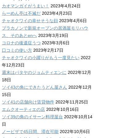
カオマンガイがうまい！
2023年4月24日
らーめん亭は不滅だ
2023年4月23日
チャオクワイの幸せそうな顔
2023年4月6日
プラカノンで新規オープンの居酒屋モリハウ
ス、そのあとenへ
2023年3月19日
コロナの後遺症うつ
2023年3月6日
口コミの使い方
2023年2月17日
チャオクワイの小躍りがもう一度見たい
2022
年12月23日
週末はパタヤのジョムティエンに
2022年12月
18日
ソイ43の角にできたうどん屋さん
2022年12月
15日
ソイ41の店舗向け賃貸物件
2022年11月25日
エムクオーティエの店
2022年10月16日
ソイ39の角のイサーン料理屋台
2022年10月14
日
ノービザで45日間、滞在可能
2022年10月6日