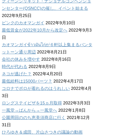
クィーンシリキット・ナショナルコンベンショ
ンセンター(QSNCC)の催し、イベント始まる
2022年9月25日
ピンクのカオマンガイ
2022年9月10日
最低賃金が2022年10月から改定へ
2022年9月3
日
カオマンガイข้าวมันไก่が６軒以上集まるバンタ
ットーン通り周辺
2022年8月21日
会社の休みを増やす
2022年8月16日
時代が代わる
2022年8月9日
ネコが逃げた？
2022年4月20日
最低給料は15000バーツ？
2022年4月17日
コロナでポロが着れるのはうれしい
2022年4月
3日
ロングステイビザを15ヵ月取得
2022年3月3日
一風堂→ばんから→一風堂へ
2022年1月8日
公園周回ののち恵美須商店に行く
2021年12月
31日
ひろゆき＆成田、片山さつきの議論の動画