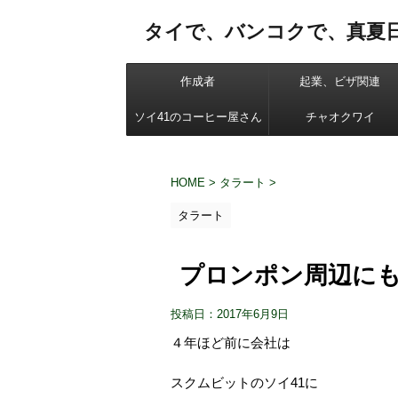
タイで、バンコクで、真夏
作成者
起業、ビザ関連
ソイ41のコーヒー屋さん
チャオクワイ
HOME
>
タラート
>
タラート
プロンポン周辺に
投稿日：2017年6月9日
４年ほど前に会社は
スクムビットのソイ41に