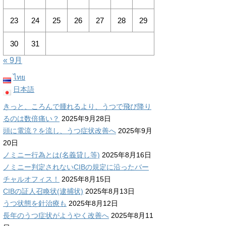
23
24
25
26
27
28
29
30
31
« 9月
ไทย
日本語
きっと、ころんで腫れるより、うつで飛び降り
るのは数倍痛い？
2025年9月28日
頭に電流？を流し、うつ症状改善へ
2025年9月
20日
ノミニー行為とは(名義貸し等)
2025年8月16日
ノミニー判定されないCIBの規定に沿ったバー
チャルオフィス！
2025年8月15日
CIBの証人召喚状(逮捕状)
2025年8月13日
うつ状態を針治療も
2025年8月12日
長年のうつ症状がようやく改善へ
2025年8月11