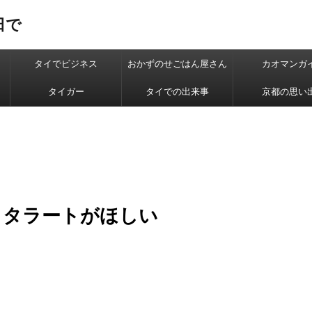
日で
タイでビジネス
おかずのせごはん屋さん
カオマンガ
タイガー
タイでの出来事
京都の思い
もタラートがほしい