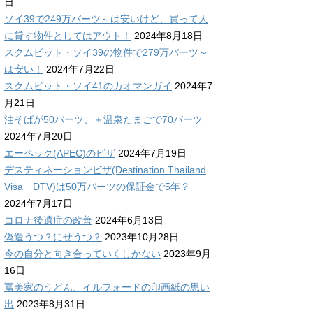
日
ソイ39で249万バーツ～は安いけど、買って人
に貸す物件としてはアウト！
2024年8月18日
スクムビット・ソイ39の物件で279万バーツ～
は安い！
2024年7月22日
スクムビット・ソイ41のカオマンガイ
2024年7
月21日
油そばが50バーツ、＋温泉たまごで70バーツ
2024年7月20日
エーペック(APEC)のビザ
2024年7月19日
デスティネーションビザ(Destination Thailand
Visa DTV)は50万バーツの保証金で5年？
2024年7月17日
コロナ後遺症の改善
2024年6月13日
偽造うつ？にせうつ？
2023年10月28日
今の自分と向き合っていくしかない
2023年9月
16日
冨美家のうどん、イルフォードの印画紙の思い
出
2023年8月31日