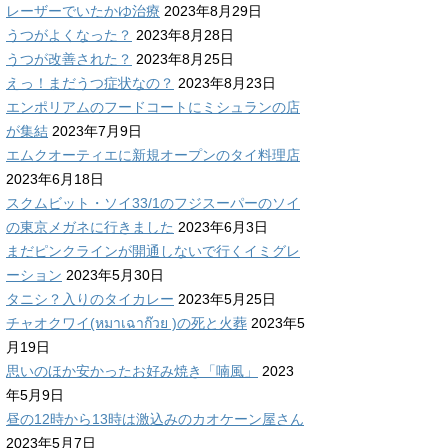
レーザーでいたかゆ治療
2023年8月29日
うつがよくなった？
2023年8月28日
うつが改善された？
2023年8月25日
えっ！まだうつ症状なの？
2023年8月23日
エンポリアムのフードコートにミシュランの店
が集結
2023年7月9日
エムクオーティエに新規オープンのタイ料理店
2023年6月18日
スクムビット・ソイ33/1のフジスーパーのソイ
の東京メガネに行きました
2023年6月3日
まだピンクラインが開通しないで行くイミグレ
ーション
2023年5月30日
タニシ？入りのタイカレー
2023年5月25日
チャオクワイ(หมาเฉาก๊วย )の死と火葬
2023年5
月19日
思いのほか安かったお好み焼き「喃風」
2023
年5月9日
昼の12時から13時は激込みのカオケーン屋さん
2023年5月7日