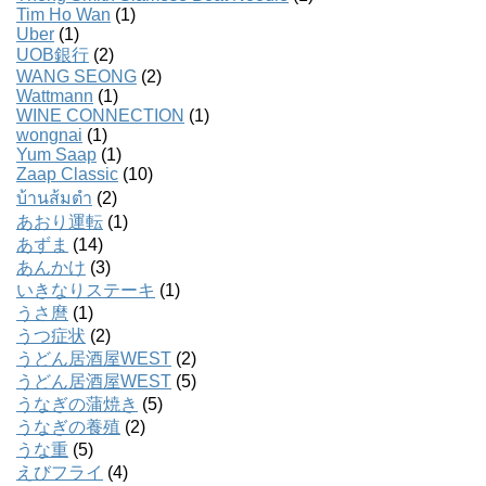
Tim Ho Wan
(1)
Uber
(1)
UOB銀行
(2)
WANG SEONG
(2)
Wattmann
(1)
WINE CONNECTION
(1)
wongnai
(1)
Yum Saap
(1)
Zaap Classic
(10)
บ้านส้มตํา
(2)
あおり運転
(1)
あずま
(14)
あんかけ
(3)
いきなりステーキ
(1)
うさ麿
(1)
うつ症状
(2)
うどん居酒屋WEST
(2)
うどん居酒屋WEST
(5)
うなぎの蒲焼き
(5)
うなぎの養殖
(2)
うな重
(5)
えびフライ
(4)