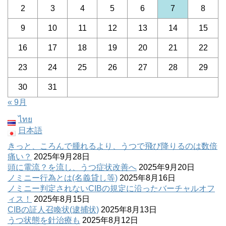
2
3
4
5
6
7
8
9
10
11
12
13
14
15
16
17
18
19
20
21
22
23
24
25
26
27
28
29
30
31
« 9月
ไทย
日本語
きっと、ころんで腫れるより、うつで飛び降りるのは数倍
痛い？
2025年9月28日
頭に電流？を流し、うつ症状改善へ
2025年9月20日
ノミニー行為とは(名義貸し等)
2025年8月16日
ノミニー判定されないCIBの規定に沿ったバーチャルオフ
ィス！
2025年8月15日
CIBの証人召喚状(逮捕状)
2025年8月13日
うつ状態を針治療も
2025年8月12日