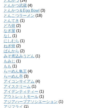
とんかつ
(14)
とんかつ武蔵
(4)
とんかつ＆Egg Bowl
(3)
とんこつラーメン
(18)
とんてき
(1)
どろ焼
(2)
なぎ屋
(1)
なし
(1)
にしむら
(1)
ねぎ焼
(2)
ばんから
(2)
みそ煮込みうどん
(1)
もみじ
(1)
もも
(1)
らーめん亀王
(4)
らーめん亭
(3)
アイコンサイアム
(4)
アイスクリーム
(1)
アイデンティティー
(1)
アウトレットモール
(1)
アジアハーブアソシエーション
(1)
アジフライ
(1)