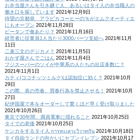
お弁当屋さんを引き継ぐ人、あるいはタイ人の弁当職人の
働き口を探しています
2021年12月9日
待望の京都発、アラビカコーヒーの％がエムクオーティエ
にもオープン
2021年11月28日
ピータンで食あたり？
2021年11月16日
経営者に従業員1人当たり3000バーツ支給へ
2021年11月
11日
二束三文のデジカメ？
2021年11月5日
おかず屋さんでごはん
2021年11月4日
フジスーパーのソイが中華系の人たちの出店多数に？
2021年11月1日
カティ(ココナッツミルク)は認知症に効く？
2021年10月
29日
この際、表の売春、買春行為を禁止させる！
2021年10月
27日
紀伊国屋で本をオーダーして驚くほど早く受け取りました
2021年10月26日
東京で30年間、満員電車に揺れること
2021年10月25日
タイでの老後
2021年10月25日
ケンカをするタイ人 การทะเลาะวิวาทกัน
2021年10月18日
タイ自由ランドの向かいにセブンイレブン
2021年10月17