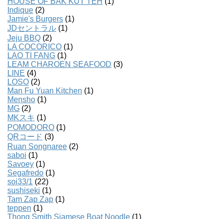
HOUSE OF BAK KUT TEH
(1)
Indique
(2)
Jamie's Burgers
(1)
JDセントラル
(1)
Jeju BBQ
(2)
LA COCORICO
(1)
LAO TI FANG
(1)
LEAM CHAROEN SEAFOOD
(3)
LINE
(4)
LOSO
(2)
Man Fu Yuan Kitchen
(1)
Mensho
(1)
MG
(2)
MKスキ
(1)
POMODORO
(1)
QRコード
(3)
Ruan Songnaree
(2)
saboi
(1)
Savoey
(1)
Segafredo
(1)
soi33/1
(22)
sushiseki
(1)
Tam Zap Zap
(1)
teppen
(1)
Thong Smith Siamese Boat Noodle
(1)