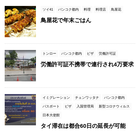
ソイ41
バンコク都内
料理
料理店
鳥屋花
鳥屋花で年末ごはん
トンロー
バンコク都内
ビザ
労働許可証
労働許可証不携帯で連行され4万要求
イミグレーション
チェンワッタナ
バンコク都内
パスポート
ビザ
入国管理局
新型コロナウィルス
日本大使館
タイ滞在は都合60日の延長が可能