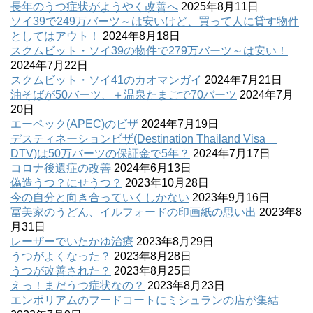
長年のうつ症状がようやく改善へ
2025年8月11日
ソイ39で249万バーツ～は安いけど、買って人に貸す物件
としてはアウト！
2024年8月18日
スクムビット・ソイ39の物件で279万バーツ～は安い！
2024年7月22日
スクムビット・ソイ41のカオマンガイ
2024年7月21日
油そばが50バーツ、＋温泉たまごで70バーツ
2024年7月
20日
エーペック(APEC)のビザ
2024年7月19日
デスティネーションビザ(Destination Thailand Visa
DTV)は50万バーツの保証金で5年？
2024年7月17日
コロナ後遺症の改善
2024年6月13日
偽造うつ？にせうつ？
2023年10月28日
今の自分と向き合っていくしかない
2023年9月16日
冨美家のうどん、イルフォードの印画紙の思い出
2023年8
月31日
レーザーでいたかゆ治療
2023年8月29日
うつがよくなった？
2023年8月28日
うつが改善された？
2023年8月25日
えっ！まだうつ症状なの？
2023年8月23日
エンポリアムのフードコートにミシュランの店が集結