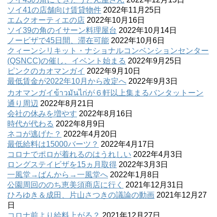
ソイ41の店舗向け賃貸物件
2022年11月25日
エムクオーティエの店
2022年10月16日
ソイ39の角のイサーン料理屋台
2022年10月14日
ノービザで45日間、滞在可能
2022年10月6日
クィーンシリキット・ナショナルコンベンションセンター
(QSNCC)の催し、イベント始まる
2022年9月25日
ピンクのカオマンガイ
2022年9月10日
最低賃金が2022年10月から改定へ
2022年9月3日
カオマンガイข้าวมันไก่が６軒以上集まるバンタットーン
通り周辺
2022年8月21日
会社の休みを増やす
2022年8月16日
時代が代わる
2022年8月9日
ネコが逃げた？
2022年4月20日
最低給料は15000バーツ？
2022年4月17日
コロナでポロが着れるのはうれしい
2022年4月3日
ロングステイビザを15ヵ月取得
2022年3月3日
一風堂→ばんから→一風堂へ
2022年1月8日
公園周回ののち恵美須商店に行く
2021年12月31日
ひろゆき＆成田、片山さつきの議論の動画
2021年12月27
日
コロナ前より給料上がる？
2021年12月27日