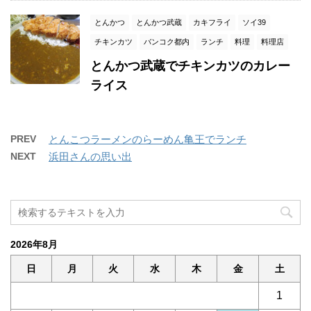
とんかつ
とんかつ武蔵
カキフライ
ソイ39
チキンカツ
バンコク都内
ランチ
料理
料理店
とんかつ武蔵でチキンカツのカレー
ライス
PREV
とんこつラーメンのらーめん亀王でランチ
NEXT
浜田さんの思い出
2026年8月
日
月
火
水
木
金
土
1