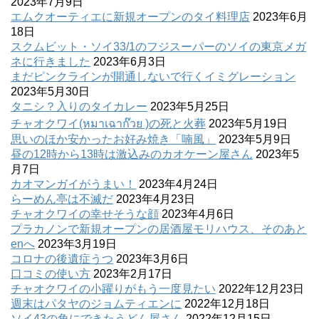
2023年7月9日
エムクオーティエに新規オープンのタイ料理店
2023年6月
18日
スクムビット・ソイ33/1のフジスーパーのソイの東京メガ
ネに行きました
2023年6月3日
まだピンクラインが開通しないで行くイミグレーション
2023年5月30日
タニシ？入りのタイカレー
2023年5月25日
チャオクワイ(หมาเฉาก๊วย )の死と火葬
2023年5月19日
思いのほか安かったお好み焼き「喃風」
2023年5月9日
昼の12時から13時は激込みのカオケーン屋さん
2023年5
月7日
カオマンガイがうまい！
2023年4月24日
らーめん亭は不滅だ
2023年4月23日
チャオクワイの幸せそうな顔
2023年4月6日
プラカノンで新規オープンの居酒屋モリハウス、そのあと
enへ
2023年3月19日
コロナの後遺症うつ
2023年3月6日
口コミの使い方
2023年2月17日
チャオクワイの小躍りがもう一度見たい
2022年12月23日
週末はパタヤのジョムティエンに
2022年12月18日
ソイ43の角にできたうどん屋さん
2022年12月15日