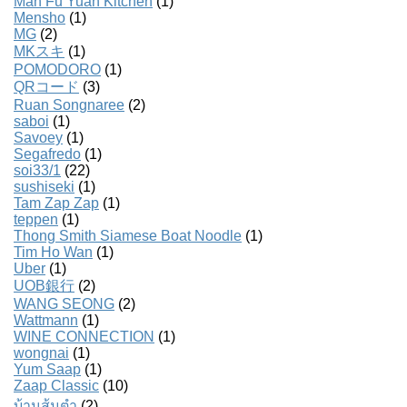
Man Fu Yuan Kitchen
(1)
Mensho
(1)
MG
(2)
MKスキ
(1)
POMODORO
(1)
QRコード
(3)
Ruan Songnaree
(2)
saboi
(1)
Savoey
(1)
Segafredo
(1)
soi33/1
(22)
sushiseki
(1)
Tam Zap Zap
(1)
teppen
(1)
Thong Smith Siamese Boat Noodle
(1)
Tim Ho Wan
(1)
Uber
(1)
UOB銀行
(2)
WANG SEONG
(2)
Wattmann
(1)
WINE CONNECTION
(1)
wongnai
(1)
Yum Saap
(1)
Zaap Classic
(10)
บ้านส้มตํา
(2)