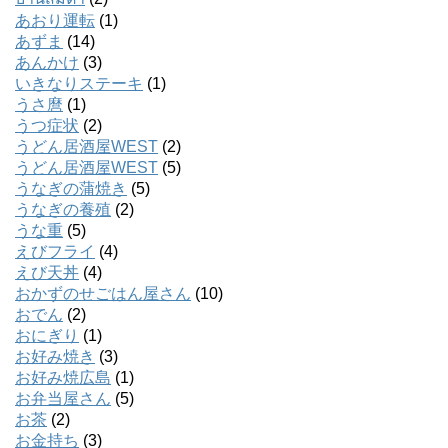
あおり運転
(1)
あずま
(14)
あんかけ
(3)
いきなりステーキ
(1)
うさ麿
(1)
うつ症状
(2)
うどん居酒屋WEST
(2)
うどん居酒屋WEST
(5)
うなぎの蒲焼き
(5)
うなぎの養殖
(2)
うな重
(5)
えびフライ
(4)
えび天丼
(4)
おかずのせごはん屋さん
(10)
おでん
(2)
おにぎり
(1)
お好み焼き
(3)
お好み焼広島
(1)
お弁当屋さん
(5)
お茶
(2)
お金持ち
(3)