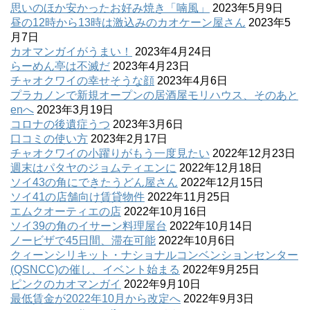
思いのほか安かったお好み焼き「喃風」
2023年5月9日
昼の12時から13時は激込みのカオケーン屋さん
2023年5
月7日
カオマンガイがうまい！
2023年4月24日
らーめん亭は不滅だ
2023年4月23日
チャオクワイの幸せそうな顔
2023年4月6日
プラカノンで新規オープンの居酒屋モリハウス、そのあと
enへ
2023年3月19日
コロナの後遺症うつ
2023年3月6日
口コミの使い方
2023年2月17日
チャオクワイの小躍りがもう一度見たい
2022年12月23日
週末はパタヤのジョムティエンに
2022年12月18日
ソイ43の角にできたうどん屋さん
2022年12月15日
ソイ41の店舗向け賃貸物件
2022年11月25日
エムクオーティエの店
2022年10月16日
ソイ39の角のイサーン料理屋台
2022年10月14日
ノービザで45日間、滞在可能
2022年10月6日
クィーンシリキット・ナショナルコンベンションセンター
(QSNCC)の催し、イベント始まる
2022年9月25日
ピンクのカオマンガイ
2022年9月10日
最低賃金が2022年10月から改定へ
2022年9月3日