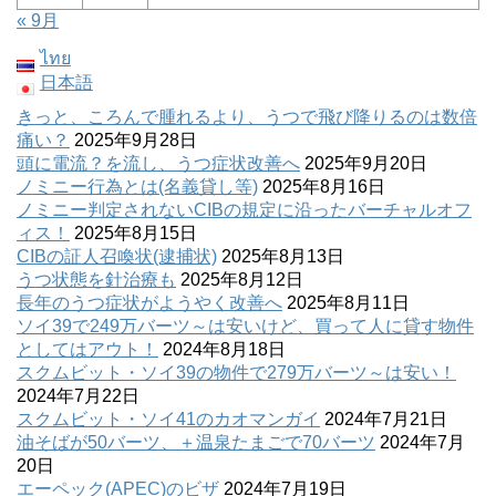
« 9月
ไทย
日本語
きっと、ころんで腫れるより、うつで飛び降りるのは数倍
痛い？
2025年9月28日
頭に電流？を流し、うつ症状改善へ
2025年9月20日
ノミニー行為とは(名義貸し等)
2025年8月16日
ノミニー判定されないCIBの規定に沿ったバーチャルオフ
ィス！
2025年8月15日
CIBの証人召喚状(逮捕状)
2025年8月13日
うつ状態を針治療も
2025年8月12日
長年のうつ症状がようやく改善へ
2025年8月11日
ソイ39で249万バーツ～は安いけど、買って人に貸す物件
としてはアウト！
2024年8月18日
スクムビット・ソイ39の物件で279万バーツ～は安い！
2024年7月22日
スクムビット・ソイ41のカオマンガイ
2024年7月21日
油そばが50バーツ、＋温泉たまごで70バーツ
2024年7月
20日
エーペック(APEC)のビザ
2024年7月19日