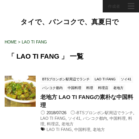
作成者
タイで、バンコクで、真夏日で
HOME
>
LAO TI FANG
「 LAO TI FANG 」 一覧
BTSプロンポン駅周辺でランチ
LAO TI FANG
ソイ41
バンコク都内
中国料理
料理
料理店
老地方
老地方 LAO TI FANGの素朴な中国料
理
2018/07/26
-
BTSプロンポン駅周辺でランチ
,
LAO TI FANG
,
ソイ41
,
バンコク都内
,
中国料理
,
料
理
,
料理店
,
老地方
LAO TI FANG
,
中国料理
,
老地方