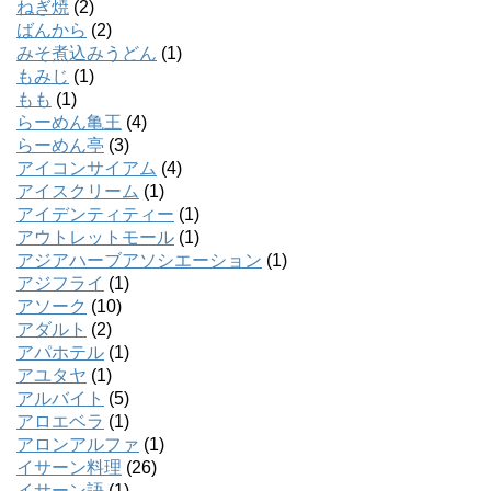
ねぎ焼
(2)
ばんから
(2)
みそ煮込みうどん
(1)
もみじ
(1)
もも
(1)
らーめん亀王
(4)
らーめん亭
(3)
アイコンサイアム
(4)
アイスクリーム
(1)
アイデンティティー
(1)
アウトレットモール
(1)
アジアハーブアソシエーション
(1)
アジフライ
(1)
アソーク
(10)
アダルト
(2)
アパホテル
(1)
アユタヤ
(1)
アルバイト
(5)
アロエベラ
(1)
アロンアルファ
(1)
イサーン料理
(26)
イサーン語
(1)