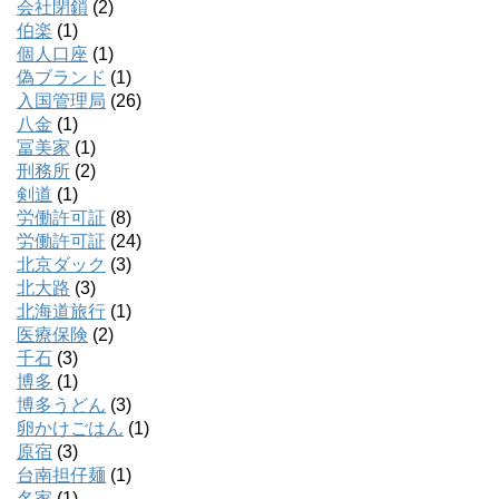
会社閉鎖
(2)
伯楽
(1)
個人口座
(1)
偽ブランド
(1)
入国管理局
(26)
八金
(1)
冨美家
(1)
刑務所
(2)
剣道
(1)
労働許可証
(8)
労働許可証
(24)
北京ダック
(3)
北大路
(3)
北海道旅行
(1)
医療保険
(2)
千石
(3)
博多
(1)
博多うどん
(3)
卵かけごはん
(1)
原宿
(3)
台南担仔麺
(1)
名家
(1)