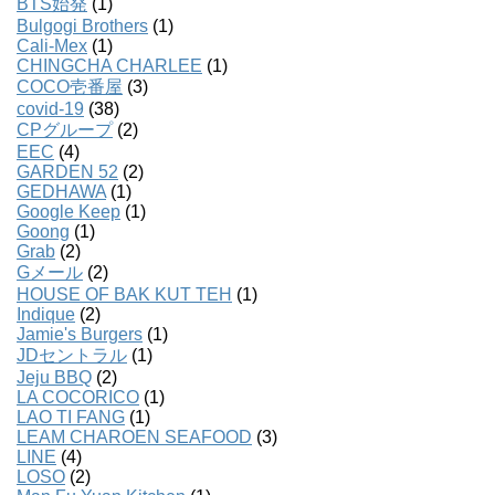
BTS始発
(1)
Bulgogi Brothers
(1)
Cali-Mex
(1)
CHINGCHA CHARLEE
(1)
COCO壱番屋
(3)
covid-19
(38)
CPグループ
(2)
EEC
(4)
GARDEN 52
(2)
GEDHAWA
(1)
Google Keep
(1)
Goong
(1)
Grab
(2)
Gメール
(2)
HOUSE OF BAK KUT TEH
(1)
Indique
(2)
Jamie's Burgers
(1)
JDセントラル
(1)
Jeju BBQ
(2)
LA COCORICO
(1)
LAO TI FANG
(1)
LEAM CHAROEN SEAFOOD
(3)
LINE
(4)
LOSO
(2)