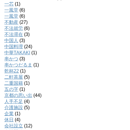
一芯
(1)
一風堂
(6)
一風堂
(6)
不動産
(27)
不法就労
(6)
不法滞在
(3)
中国人
(3)
中国料理
(24)
中華TAKAKI
(1)
串かつ
(3)
串かつだるま
(1)
乾杯22
(1)
二軒茶屋
(5)
二重国籍
(1)
五の字
(1)
京都の思い出
(44)
人手不足
(4)
介護施設
(5)
企業
(1)
休日
(4)
会社設立
(12)