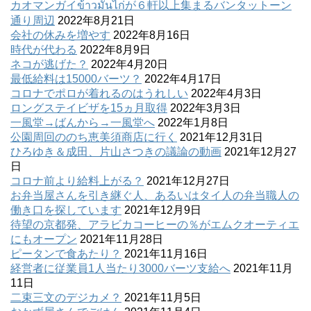
カオマンガイข้าวมันไก่が６軒以上集まるバンタットーン
通り周辺
2022年8月21日
会社の休みを増やす
2022年8月16日
時代が代わる
2022年8月9日
ネコが逃げた？
2022年4月20日
最低給料は15000バーツ？
2022年4月17日
コロナでポロが着れるのはうれしい
2022年4月3日
ロングステイビザを15ヵ月取得
2022年3月3日
一風堂→ばんから→一風堂へ
2022年1月8日
公園周回ののち恵美須商店に行く
2021年12月31日
ひろゆき＆成田、片山さつきの議論の動画
2021年12月27
日
コロナ前より給料上がる？
2021年12月27日
お弁当屋さんを引き継ぐ人、あるいはタイ人の弁当職人の
働き口を探しています
2021年12月9日
待望の京都発、アラビカコーヒーの％がエムクオーティエ
にもオープン
2021年11月28日
ピータンで食あたり？
2021年11月16日
経営者に従業員1人当たり3000バーツ支給へ
2021年11月
11日
二束三文のデジカメ？
2021年11月5日