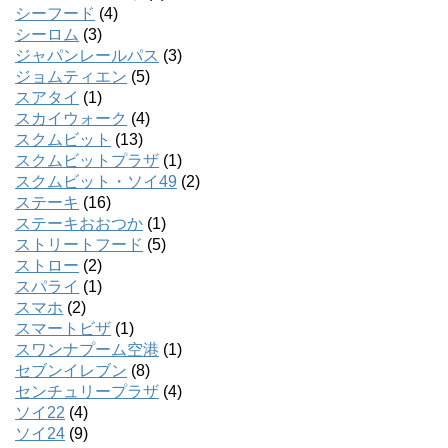
シーフード
(4)
シーロム
(3)
ジャパンレールパス
(3)
ジョムティエン
(5)
スアタイ
(1)
スカイウォーク
(4)
スクムビット
(13)
スクムビットプラザ
(1)
スクムビット・ソイ49
(2)
ステーキ
(16)
ステーキおおつか
(1)
ストリートフード
(5)
ストロー
(2)
スパライ
(1)
スマホ
(2)
スマートビザ
(1)
スワンナプーム空港
(1)
セブンイレブン
(8)
センチュリープラザ
(4)
ソイ22
(4)
ソイ24
(9)