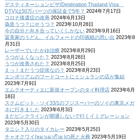
デスティネーションビザ(Destination Thailand Visa
DTV)は50万バーツの保証金で5年？
2024年7月17日
コロナ後遺症の改善
2024年6月13日
偽造うつ？にせうつ？
2023年10月28日
今の自分と向き合っていくしかない
2023年9月16日
冨美家のうどん、イルフォードの印画紙の思い出
2023年8
月31日
レーザーでいたかゆ治療
2023年8月29日
うつがよくなった？
2023年8月28日
うつが改善された？
2023年8月25日
えっ！まだうつ症状なの？
2023年8月23日
エンポリアムのフードコートにミシュランの店が集結
2023年7月9日
エムクオーティエに新規オープンのタイ料理店
2023年6月
18日
スクムビット・ソイ33/1のフジスーパーのソイの東京メガ
ネに行きました
2023年6月3日
まだピンクラインが開通しないで行くイミグレーション
2023年5月30日
タニシ？入りのタイカレー
2023年5月25日
チャオクワイ(หมาเฉาก๊วย )の死と火葬
2023年5月19日