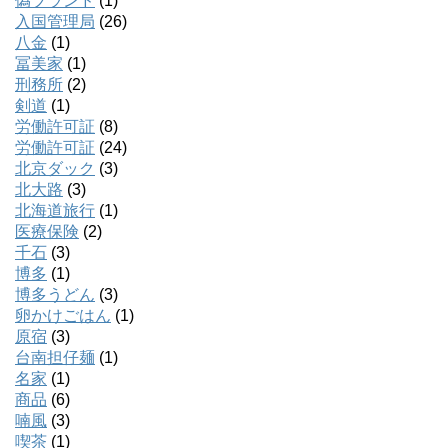
偽ブランド
(1)
入国管理局
(26)
八金
(1)
冨美家
(1)
刑務所
(2)
剣道
(1)
労働許可証
(8)
労働許可証
(24)
北京ダック
(3)
北大路
(3)
北海道旅行
(1)
医療保険
(2)
千石
(3)
博多
(1)
博多うどん
(3)
卵かけごはん
(1)
原宿
(3)
台南担仔麺
(1)
名家
(1)
商品
(6)
喃風
(3)
喫茶
(1)