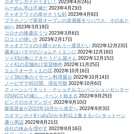
カオマンガイがうまい！
2023年4月24日
らーめん亭は不滅だ
2023年4月23日
チャオクワイの幸せそうな顔
2023年4月6日
プラカノンで新規オープンの居酒屋モリハウス、そのあと
enへ
2023年3月19日
コロナの後遺症うつ
2023年3月6日
口コミの使い方
2023年2月17日
チャオクワイの小躍りがもう一度見たい
2022年12月23日
週末はパタヤのジョムティエンに
2022年12月18日
ソイ43の角にできたうどん屋さん
2022年12月15日
ソイ41の店舗向け賃貸物件
2022年11月25日
エムクオーティエの店
2022年10月16日
ソイ39の角のイサーン料理屋台
2022年10月14日
ノービザで45日間、滞在可能
2022年10月6日
クィーンシリキット・ナショナルコンベンションセンター
(QSNCC)の催し、イベント始まる
2022年9月25日
ピンクのカオマンガイ
2022年9月10日
最低賃金が2022年10月から改定へ
2022年9月3日
カオマンガイข้าวมันไก่が６軒以上集まるバンタットーン
通り周辺
2022年8月21日
会社の休みを増やす
2022年8月16日