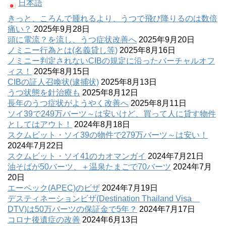
日本語
きっと、ころんで腫れるより、うつで飛び降りるのは数倍
痛い？
2025年9月28日
頭に電流？を流し、うつ症状改善へ
2025年9月20日
ノミニー行為とは(名義貸し等)
2025年8月16日
ノミニー判定されないCIBの規定に沿ったバーチャルオフ
ィス！
2025年8月15日
CIBの証人召喚状(逮捕状)
2025年8月13日
うつ状態を針治療も
2025年8月12日
長年のうつ症状がようやく改善へ
2025年8月11日
ソイ39で249万バーツ～は安いけど、買って人に貸す物件
としてはアウト！
2024年8月18日
スクムビット・ソイ39の物件で279万バーツ～は安い！
2024年7月22日
スクムビット・ソイ41のカオマンガイ
2024年7月21日
油そばが50バーツ、＋温泉たまごで70バーツ
2024年7月
20日
エーペック(APEC)のビザ
2024年7月19日
デスティネーションビザ(Destination Thailand Visa
DTV)は50万バーツの保証金で5年？
2024年7月17日
コロナ後遺症の改善
2024年6月13日