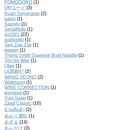
POMODORO
(1)
QRコード
(3)
Ruan Songnaree
(2)
saboi
(1)
Savoey
(1)
Segafredo
(1)
soi33/1
(22)
sushiseki
(1)
Tam Zap Zap
(1)
teppen
(1)
Thong Smith Siamese Boat Noodle
(1)
Tim Ho Wan
(1)
Uber
(1)
UOB銀行
(2)
WANG SEONG
(2)
Wattmann
(1)
WINE CONNECTION
(1)
wongnai
(1)
Yum Saap
(1)
Zaap Classic
(10)
บ้านส้มตํา
(2)
あおり運転
(1)
あずま
(14)
あんかけ
(3)