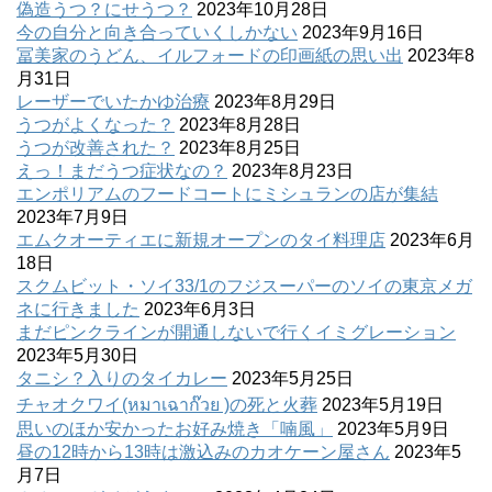
偽造うつ？にせうつ？
2023年10月28日
今の自分と向き合っていくしかない
2023年9月16日
冨美家のうどん、イルフォードの印画紙の思い出
2023年8
月31日
レーザーでいたかゆ治療
2023年8月29日
うつがよくなった？
2023年8月28日
うつが改善された？
2023年8月25日
えっ！まだうつ症状なの？
2023年8月23日
エンポリアムのフードコートにミシュランの店が集結
2023年7月9日
エムクオーティエに新規オープンのタイ料理店
2023年6月
18日
スクムビット・ソイ33/1のフジスーパーのソイの東京メガ
ネに行きました
2023年6月3日
まだピンクラインが開通しないで行くイミグレーション
2023年5月30日
タニシ？入りのタイカレー
2023年5月25日
チャオクワイ(หมาเฉาก๊วย )の死と火葬
2023年5月19日
思いのほか安かったお好み焼き「喃風」
2023年5月9日
昼の12時から13時は激込みのカオケーン屋さん
2023年5
月7日