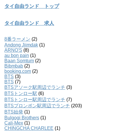
タイ自由ランド トップ
タイ自由ランド 求人
8番ラーメン
(2)
Andong Jjimdak
(1)
ARNO'S
(8)
au bon pain
(1)
Baan Somtum
(2)
Bibmbab
(2)
booking.com
(2)
BTS
(3)
BTS
(7)
BTSアソーク駅周辺でランチ
(3)
BTSトンロー駅
(6)
BTSトンロー駅周辺でランチ
(7)
BTSプロンポン駅周辺でランチ
(203)
BTS始発
(1)
Bulgogi Brothers
(1)
Cali-Mex
(1)
CHINGCHA CHARLEE
(1)