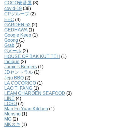
COCO壱番屋
(3)
covid-19
(38)
CPグループ
(2)
EEC
(4)
GARDEN 52
(2)
GEDHAWA
(1)
Google Keep
(1)
Goong
(1)
Grab
(2)
Gメール
(2)
HOUSE OF BAK KUT TEH
(1)
Indique
(2)
Jamie's Burgers
(1)
JDセントラル
(1)
Jeju BBQ
(2)
LA COCORICO
(1)
LAO TI FANG
(1)
LEAM CHAROEN SEAFOOD
(3)
LINE
(4)
LOSO
(2)
Man Fu Yuan Kitchen
(1)
Mensho
(1)
MG
(2)
MKスキ
(1)