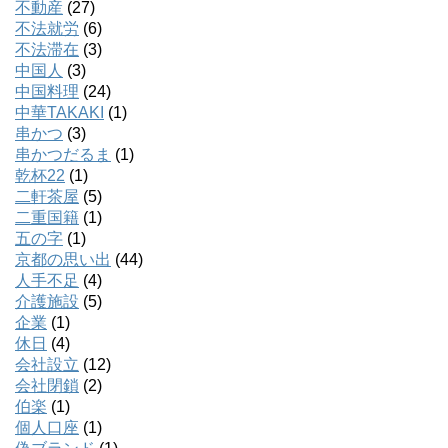
不動産
(27)
不法就労
(6)
不法滞在
(3)
中国人
(3)
中国料理
(24)
中華TAKAKI
(1)
串かつ
(3)
串かつだるま
(1)
乾杯22
(1)
二軒茶屋
(5)
二重国籍
(1)
五の字
(1)
京都の思い出
(44)
人手不足
(4)
介護施設
(5)
企業
(1)
休日
(4)
会社設立
(12)
会社閉鎖
(2)
伯楽
(1)
個人口座
(1)