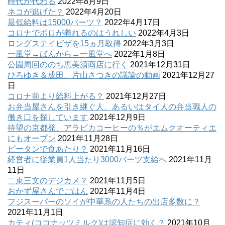
時代が代わる
2022年8月9日
ネコが逃げた？
2022年4月20日
最低給料は15000バーツ？
2022年4月17日
コロナでポロが着れるのはうれしい
2022年4月3日
ロングステイビザを15ヵ月取得
2022年3月3日
一風堂→ばんから→一風堂へ
2022年1月8日
公園周回ののち恵美須商店に行く
2021年12月31日
ひろゆき＆成田、片山さつきの議論の動画
2021年12月27
日
コロナ前より給料上がる？
2021年12月27日
お弁当屋さんを引き継ぐ人、あるいはタイ人の弁当職人の
働き口を探しています
2021年12月9日
待望の京都発、アラビカコーヒーの％がエムクオーティエ
にもオープン
2021年11月28日
ピータンで食あたり？
2021年11月16日
経営者に従業員1人当たり3000バーツ支給へ
2021年11月
11日
二束三文のデジカメ？
2021年11月5日
おかず屋さんでごはん
2021年11月4日
フジスーパーのソイが中華系の人たちの出店多数に？
2021年11月1日
カティ(ココナッツミルク)は認知症に効く？
2021年10月