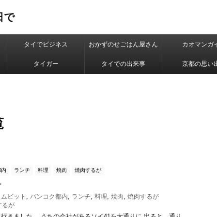
日で
タイでビジネス
おかずのせごはん屋さん
カオマンガ
タイガー
タイでの出来事
京都の思い
覧
都内
ランチ
料理
焼肉
焼肉するが
チ
クムビット
,
バンコク都内
,
ランチ
,
料理
,
焼肉
,
焼肉するが
するが
行きました。 うちの会社があるソイ41を大通りに 出ると、通り