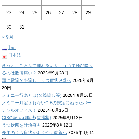
23
24
25
26
27
28
29
30
31
« 9月
ไทย
日本語
きっと、ころんで腫れるより、うつで飛び降り
るのは数倍痛い？
2025年9月28日
頭に電流？を流し、うつ症状改善へ
2025年9月
20日
ノミニー行為とは(名義貸し等)
2025年8月16日
ノミニー判定されないCIBの規定に沿ったバー
チャルオフィス！
2025年8月15日
CIBの証人召喚状(逮捕状)
2025年8月13日
うつ状態を針治療も
2025年8月12日
長年のうつ症状がようやく改善へ
2025年8月11