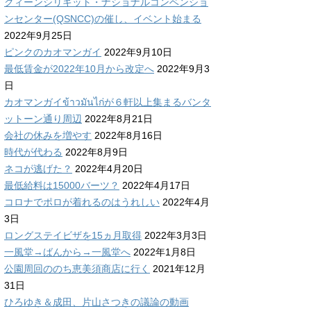
クィーンシリキット・ナショナルコンベンショ
ンセンター(QSNCC)の催し、イベント始まる
2022年9月25日
ピンクのカオマンガイ
2022年9月10日
最低賃金が2022年10月から改定へ
2022年9月3
日
カオマンガイข้าวมันไก่が６軒以上集まるバンタ
ットーン通り周辺
2022年8月21日
会社の休みを増やす
2022年8月16日
時代が代わる
2022年8月9日
ネコが逃げた？
2022年4月20日
最低給料は15000バーツ？
2022年4月17日
コロナでポロが着れるのはうれしい
2022年4月
3日
ロングステイビザを15ヵ月取得
2022年3月3日
一風堂→ばんから→一風堂へ
2022年1月8日
公園周回ののち恵美須商店に行く
2021年12月
31日
ひろゆき＆成田、片山さつきの議論の動画