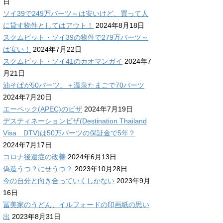
日
ソイ39で249万バーツ～は安いけど、買って人
に貸す物件としてはアウト！
2024年8月18日
スクムビット・ソイ39の物件で279万バーツ～
は安い！
2024年7月22日
スクムビット・ソイ41のカオマンガイ
2024年7
月21日
油そばが50バーツ、＋温泉たまごで70バーツ
2024年7月20日
エーペック(APEC)のビザ
2024年7月19日
デスティネーションビザ(Destination Thailand
Visa DTV)は50万バーツの保証金で5年？
2024年7月17日
コロナ後遺症の改善
2024年6月13日
偽造うつ？にせうつ？
2023年10月28日
今の自分と向き合っていくしかない
2023年9月
16日
冨美家のうどん、イルフォードの印画紙の思い
出
2023年8月31日