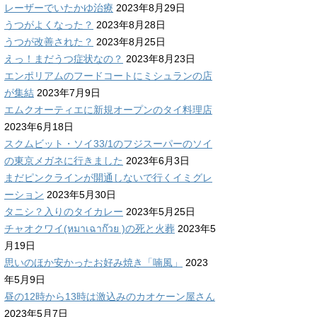
レーザーでいたかゆ治療
2023年8月29日
うつがよくなった？
2023年8月28日
うつが改善された？
2023年8月25日
えっ！まだうつ症状なの？
2023年8月23日
エンポリアムのフードコートにミシュランの店
が集結
2023年7月9日
エムクオーティエに新規オープンのタイ料理店
2023年6月18日
スクムビット・ソイ33/1のフジスーパーのソイ
の東京メガネに行きました
2023年6月3日
まだピンクラインが開通しないで行くイミグレ
ーション
2023年5月30日
タニシ？入りのタイカレー
2023年5月25日
チャオクワイ(หมาเฉาก๊วย )の死と火葬
2023年5
月19日
思いのほか安かったお好み焼き「喃風」
2023
年5月9日
昼の12時から13時は激込みのカオケーン屋さん
2023年5月7日