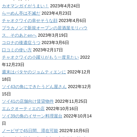
カオマンガイがうまい！
2023年4月24日
らーめん亭は不滅だ
2023年4月23日
チャオクワイの幸せそうな顔
2023年4月6日
プラカノンで新規オープンの居酒屋モリハウ
ス、そのあとenへ
2023年3月19日
コロナの後遺症うつ
2023年3月6日
口コミの使い方
2023年2月17日
チャオクワイの小躍りがもう一度見たい
2022
年12月23日
週末はパタヤのジョムティエンに
2022年12月
18日
ソイ43の角にできたうどん屋さん
2022年12月
15日
ソイ41の店舗向け賃貸物件
2022年11月25日
エムクオーティエの店
2022年10月16日
ソイ39の角のイサーン料理屋台
2022年10月14
日
ノービザで45日間、滞在可能
2022年10月6日