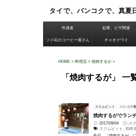
タイで、バンコクで、真夏
作成者
起業、ビザ関連
ソイ41のコーヒー屋さん
チャオクワイ
HOME
>
料理店
>
焼肉するが
>
「焼肉するが」 一
スクムビット
バンコク
焼肉するがでラン
2017/09/04
-
ス
スクムビット
,
焼肉
先日、「焼肉するが」に