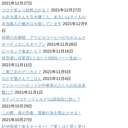
2021年12月27日
コロナ前より給料上がる？
2021年12月27日
お弁当屋さんを引き継ぐ人、あるいはタイ人の
弁当職人の働き口を探しています
2021年12月9
日
待望の京都発、アラビカコーヒーの％がエムク
オーティエにもオープン
2021年11月28日
ピータンで食あたり？
2021年11月16日
経営者に従業員1人当たり3000バーツ支給へ
2021年11月11日
二束三文のデジカメ？
2021年11月5日
おかず屋さんでごはん
2021年11月4日
フジスーパーのソイが中華系の人たちの出店多
数に？
2021年11月1日
カティ(ココナッツミルク)は認知症に効く？
2021年10月29日
この際、表の売春、買春行為を禁止させる！
2021年10月27日
紀伊国屋で本をオーダーして驚くほど早く受け