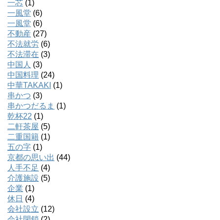
一芯
(1)
一風堂
(6)
一風堂
(6)
不動産
(27)
不法就労
(6)
不法滞在
(3)
中国人
(3)
中国料理
(24)
中華TAKAKI
(1)
串かつ
(3)
串かつだるま
(1)
乾杯22
(1)
二軒茶屋
(5)
二重国籍
(1)
五の字
(1)
京都の思い出
(44)
人手不足
(4)
介護施設
(5)
企業
(1)
休日
(4)
会社設立
(12)
会社閉鎖
(2)