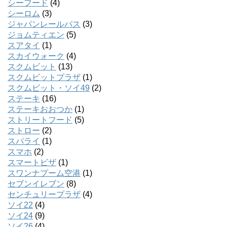
シーフード
(4)
シーロム
(3)
ジャパンレールパス
(3)
ジョムティエン
(5)
スアタイ
(1)
スカイウォーク
(4)
スクムビット
(13)
スクムビットプラザ
(1)
スクムビット・ソイ49
(2)
ステーキ
(16)
ステーキおおつか
(1)
ストリートフード
(5)
ストロー
(2)
スパライ
(1)
スマホ
(2)
スマートビザ
(1)
スワンナプーム空港
(1)
セブンイレブン
(8)
センチュリープラザ
(4)
ソイ22
(4)
ソイ24
(9)
ソイ26
(4)