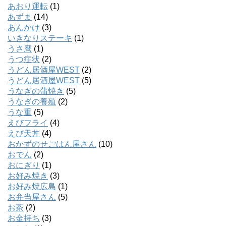
あおり運転
(1)
あずま
(14)
あんかけ
(3)
いきなりステーキ
(1)
うさ麿
(1)
うつ症状
(2)
うどん居酒屋WEST
(2)
うどん居酒屋WEST
(5)
うなぎの蒲焼き
(5)
うなぎの養殖
(2)
うな重
(5)
えびフライ
(4)
えび天丼
(4)
おかずのせごはん屋さん
(10)
おでん
(2)
おにぎり
(1)
お好み焼き
(3)
お好み焼広島
(1)
お弁当屋さん
(5)
お茶
(2)
お金持ち
(3)