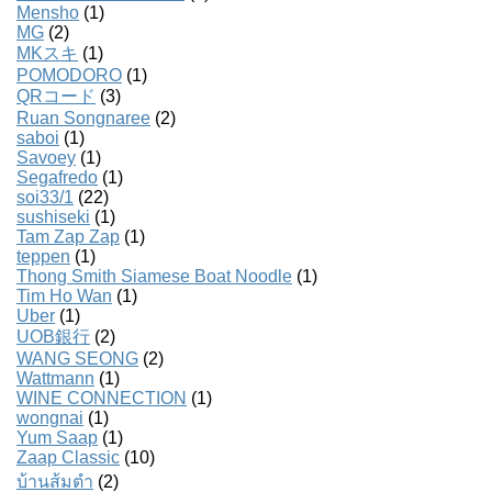
Mensho
(1)
MG
(2)
MKスキ
(1)
POMODORO
(1)
QRコード
(3)
Ruan Songnaree
(2)
saboi
(1)
Savoey
(1)
Segafredo
(1)
soi33/1
(22)
sushiseki
(1)
Tam Zap Zap
(1)
teppen
(1)
Thong Smith Siamese Boat Noodle
(1)
Tim Ho Wan
(1)
Uber
(1)
UOB銀行
(2)
WANG SEONG
(2)
Wattmann
(1)
WINE CONNECTION
(1)
wongnai
(1)
Yum Saap
(1)
Zaap Classic
(10)
บ้านส้มตํา
(2)