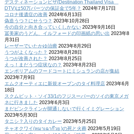
デスティネーションビザ(Destination Thailand Visa
DTV)は50万バーツの保証金で5年？
2024年7月17日
コロナ後遺症の改善
2024年6月13日
偽造うつ？にせうつ？
2023年10月28日
今の自分と向き合っていくしかない
2023年9月16日
冨美家のうどん、イルフォードの印画紙の思い出
2023年8
月31日
レーザーでいたかゆ治療
2023年8月29日
うつがよくなった？
2023年8月28日
うつが改善された？
2023年8月25日
えっ！まだうつ症状なの？
2023年8月23日
エンポリアムのフードコートにミシュランの店が集結
2023年7月9日
エムクオーティエに新規オープンのタイ料理店
2023年6月
18日
スクムビット・ソイ33/1のフジスーパーのソイの東京メガ
ネに行きました
2023年6月3日
まだピンクラインが開通しないで行くイミグレーション
2023年5月30日
タニシ？入りのタイカレー
2023年5月25日
チャオクワイ(หมาเฉาก๊วย )の死と火葬
2023年5月19日