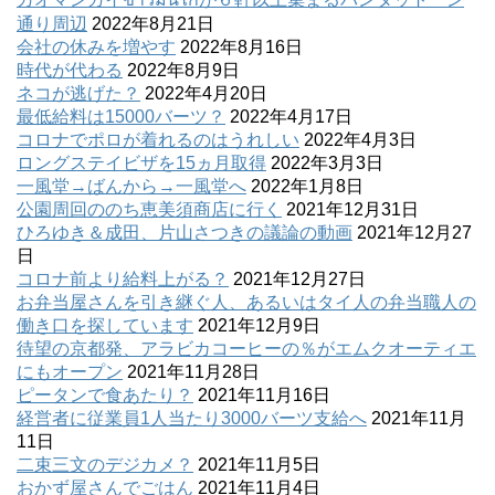
通り周辺
2022年8月21日
会社の休みを増やす
2022年8月16日
時代が代わる
2022年8月9日
ネコが逃げた？
2022年4月20日
最低給料は15000バーツ？
2022年4月17日
コロナでポロが着れるのはうれしい
2022年4月3日
ロングステイビザを15ヵ月取得
2022年3月3日
一風堂→ばんから→一風堂へ
2022年1月8日
公園周回ののち恵美須商店に行く
2021年12月31日
ひろゆき＆成田、片山さつきの議論の動画
2021年12月27
日
コロナ前より給料上がる？
2021年12月27日
お弁当屋さんを引き継ぐ人、あるいはタイ人の弁当職人の
働き口を探しています
2021年12月9日
待望の京都発、アラビカコーヒーの％がエムクオーティエ
にもオープン
2021年11月28日
ピータンで食あたり？
2021年11月16日
経営者に従業員1人当たり3000バーツ支給へ
2021年11月
11日
二束三文のデジカメ？
2021年11月5日
おかず屋さんでごはん
2021年11月4日