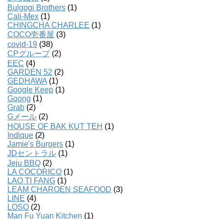
Bulgogi Brothers
(1)
Cali-Mex
(1)
CHINGCHA CHARLEE
(1)
COCO壱番屋
(3)
covid-19
(38)
CPグループ
(2)
EEC
(4)
GARDEN 52
(2)
GEDHAWA
(1)
Google Keep
(1)
Goong
(1)
Grab
(2)
Gメール
(2)
HOUSE OF BAK KUT TEH
(1)
Indique
(2)
Jamie's Burgers
(1)
JDセントラル
(1)
Jeju BBQ
(2)
LA COCORICO
(1)
LAO TI FANG
(1)
LEAM CHAROEN SEAFOOD
(3)
LINE
(4)
LOSO
(2)
Man Fu Yuan Kitchen
(1)