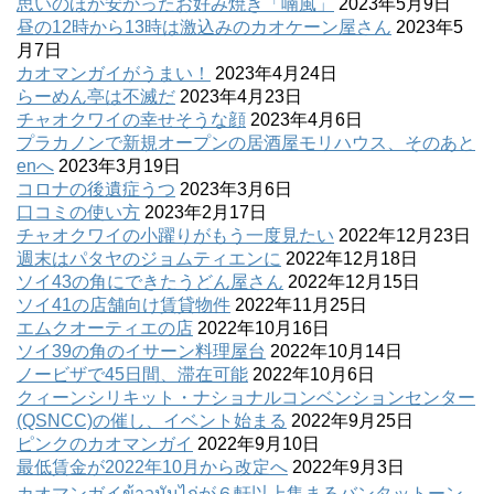
思いのほか安かったお好み焼き「喃風」
2023年5月9日
昼の12時から13時は激込みのカオケーン屋さん
2023年5
月7日
カオマンガイがうまい！
2023年4月24日
らーめん亭は不滅だ
2023年4月23日
チャオクワイの幸せそうな顔
2023年4月6日
プラカノンで新規オープンの居酒屋モリハウス、そのあと
enへ
2023年3月19日
コロナの後遺症うつ
2023年3月6日
口コミの使い方
2023年2月17日
チャオクワイの小躍りがもう一度見たい
2022年12月23日
週末はパタヤのジョムティエンに
2022年12月18日
ソイ43の角にできたうどん屋さん
2022年12月15日
ソイ41の店舗向け賃貸物件
2022年11月25日
エムクオーティエの店
2022年10月16日
ソイ39の角のイサーン料理屋台
2022年10月14日
ノービザで45日間、滞在可能
2022年10月6日
クィーンシリキット・ナショナルコンベンションセンター
(QSNCC)の催し、イベント始まる
2022年9月25日
ピンクのカオマンガイ
2022年9月10日
最低賃金が2022年10月から改定へ
2022年9月3日
カオマンガイข้าวมันไก่が６軒以上集まるバンタットーン