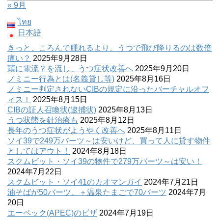
« 9月
ไทย
日本語
きっと、ころんで腫れるより、うつで飛び降りるのは数倍
痛い？
2025年9月28日
頭に電流？を流し、うつ症状改善へ
2025年9月20日
ノミニー行為とは(名義貸し等)
2025年8月16日
ノミニー判定されないCIBの規定に沿ったバーチャルオフ
ィス！
2025年8月15日
CIBの証人召喚状(逮捕状)
2025年8月13日
うつ状態を針治療も
2025年8月12日
長年のうつ症状がようやく改善へ
2025年8月11日
ソイ39で249万バーツ～は安いけど、買って人に貸す物件
としてはアウト！
2024年8月18日
スクムビット・ソイ39の物件で279万バーツ～は安い！
2024年7月22日
スクムビット・ソイ41のカオマンガイ
2024年7月21日
油そばが50バーツ、＋温泉たまごで70バーツ
2024年7月
20日
エーペック(APEC)のビザ
2024年7月19日